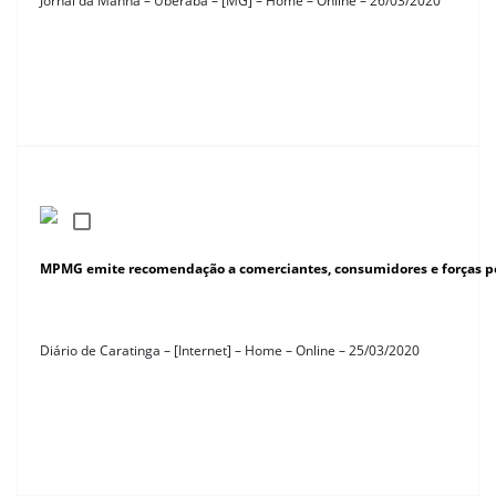
Jornal da Manhã – Uberaba – [MG] – Home – Online – 26/03/2020
MPMG emite recomendação a comerciantes, consumidores e forças po
Diário de Caratinga – [Internet] – Home – Online – 25/03/2020