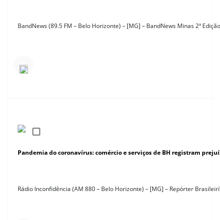
BandNews (89.5 FM – Belo Horizonte) – [MG] – BandNews Minas 2ª Edição
Pandemia do coronavírus: comércio e serviços de BH registram prejuí
Rádio Inconfidência (AM 880 – Belo Horizonte) – [MG] – Repórter Brasilei