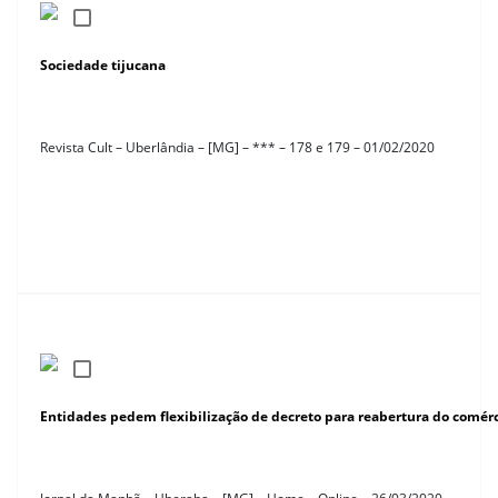
Sociedade tijucana
Revista Cult – Uberlândia – [MG] – *** – 178 e 179 – 01/02/2020
Entidades pedem flexibilização de decreto para reabertura do comé