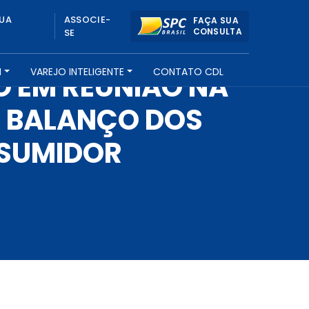
UA
ASSOCIE-
FAÇA SUA
CONSULTA
SE
H
VAREJO INTELIGENTE
CONTATO CDL
 EM REUNIÃO NA
E BALANÇO DOS
NSUMIDOR