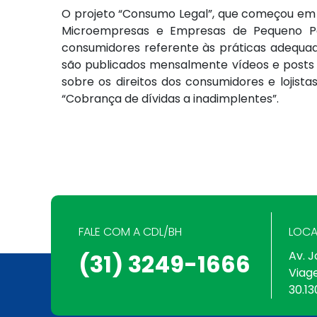
O projeto “Consumo Legal”, que começou em
Microempresas e Empresas de Pequeno Por
consumidores referente às práticas adequad
são publicados mensalmente vídeos e posts
sobre os direitos dos consumidores e lojis
“Cobrança de dívidas a inadimplentes”.
FALE COM A CDL/BH
LOCA
Av. J
(31) 3249-1666
Viag
30.13