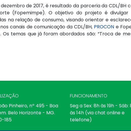
 dezembro de 2017, é resultado da parceria da CDL/BH
te (Fopemimpe). O objetivo do projeto é divulgar
as na relação de consumo, visando orientar e esclare
 nos canais de comunicação da CDL/BH,
PROCON
e Fope
tas. Os temas que já foram abordados são: “Troca de me
LIZAÇÃO
FUNCIONAMENTO
oão Pinheiro, nº 495 - Boa
Seg a Sex: 8h às 19h - Sáb:
em. Belo Horizonte - MG.
às 14h (via chat online e
0-185
telefone)