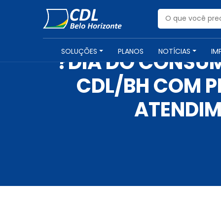
SOLUÇÕES
PLANOS
NOTÍCIAS
IM
?DIA DO CONSU
CDL/BH COM P
ATENDIM