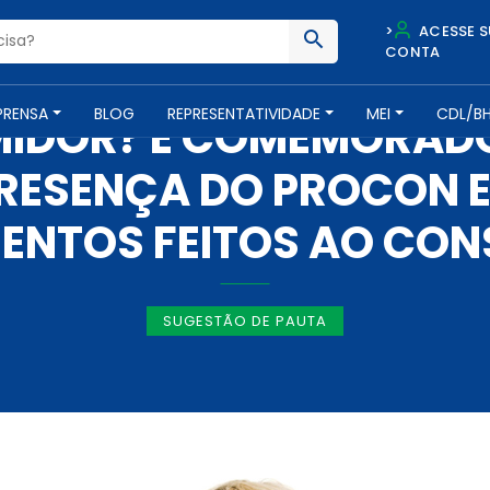
>
ACESSE S
CONTA
IMPRENSA -
15 DE MARÇO DE 2018
PRENSA
BLOG
REPRESENTATIVIDADE
MEI
CDL/B
MIDOR? É COMEMORADO
RESENÇA DO PROCON 
ENTOS FEITOS AO CO
SUGESTÃO DE PAUTA