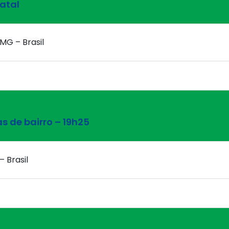
atal
 MG – Brasil
s de bairro – 19h25
– Brasil