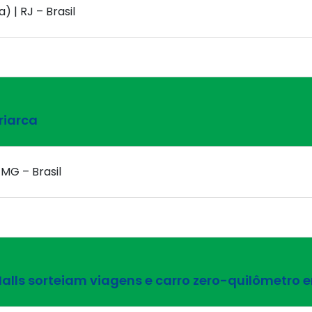
) | RJ – Brasil
riarca
 MG – Brasil
lls sorteiam viagens e carro zero-quilômetro 