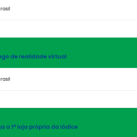
rasil
go de realidade virtual
rasil
a 1ª loja própria da Iódice