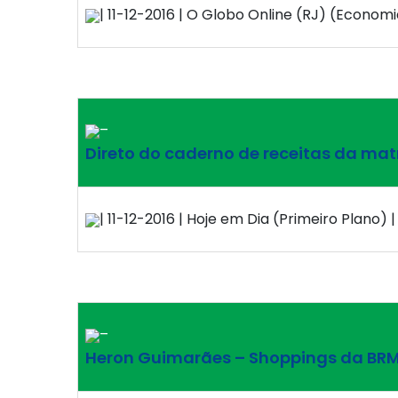
| 11-12-2016 | O Globo Online (RJ) (Economia
–
Direto do caderno de receitas da mat
| 11-12-2016 | Hoje em Dia (Primeiro Plano) |
–
Heron Guimarães – Shoppings da BRMa