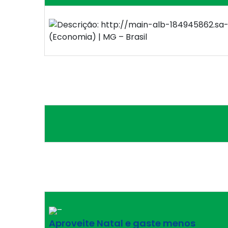
(Economia) | MG – Brasil
–
Aproveite Natal e gaste menos