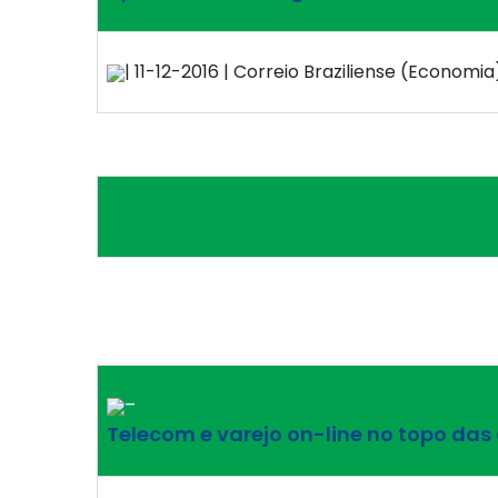
| 11-12-2016 | Correio Braziliense (Economia)
–
Telecom e varejo on-line no topo das