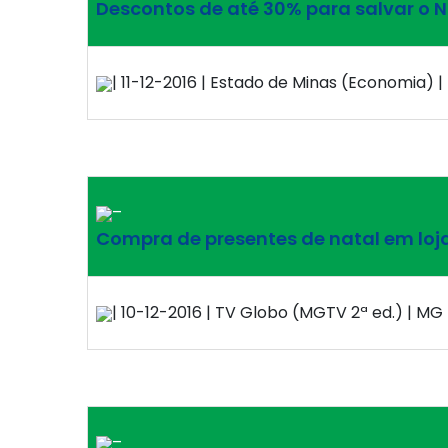
Descontos de até 30% para salvar o N
| 11-12-2016 | Estado de Minas (Economia) |
–
Compra de presentes de natal em loja
| 10-12-2016 | TV Globo (MGTV 2ª ed.) | MG 
–