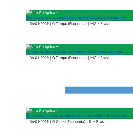
–
Decreto que traz benefícios permite reajuste de imposto
| 06-01-2019 | O Tempo (Economia) | MG – Brasil
–
Chance de liberação aquece mercado de armas de fogo
| 06-01-2019 | O Tempo (Economia) | MG – Brasil
–
China usa recursos públicos para criar celeiro de start-ups
| 06-01-2019 | O Globo (Economia) | RJ – Brasil