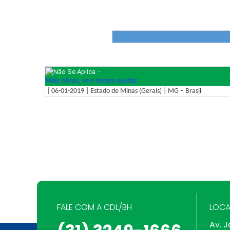
–
Mais obras, se o tempo ajudar
| 06-01-2019 | Estado de Minas (Gerais) | MG – Brasil
FALE COM A CDL/BH
LOCA
Av. J