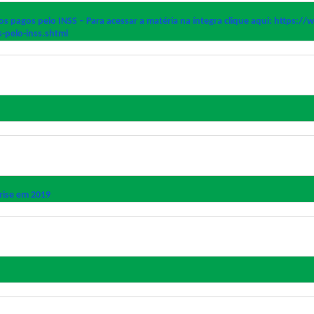
 pagos pelo INSS – Para acessar a matéria na íntegra clique aqui: https:/
s-
pelo-inss.shtml
rise em 2019