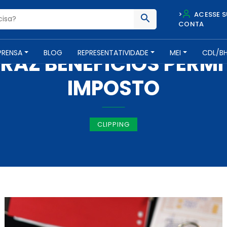
>
ACESSE S
CONTA
IMPRENSA -
7 DE JANEIRO DE 2019
PRENSA
BLOG
REPRESENTATIVIDADE
MEI
CDL/B
RAZ BENEFÍCIOS PERMI
IMPOSTO
CLIPPING