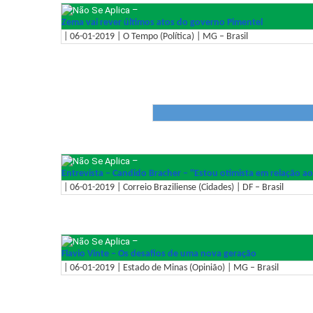
–
Zema vai rever últimos atos do governo Pimentel
| 06-01-2019 | O Tempo (Política) | MG – Brasil
–
Entrevista – Candido Bracher – ''Estou otimista em relação ao
| 06-01-2019 | Correio Braziliense (Cidades) | DF – Brasil
–
Flavio Vinte – Os desafios de uma nova geração
| 06-01-2019 | Estado de Minas (Opinião) | MG – Brasil