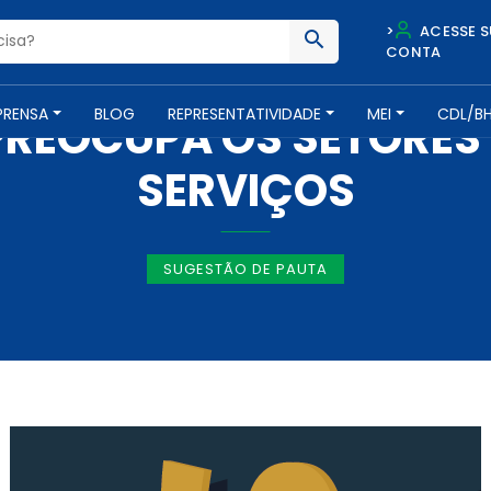
>
ACESSE S
CONTA
IMPRENSA -
19 DE SETEMBRO DE 2016
PRENSA
BLOG
REPRESENTATIVIDADE
MEI
CDL/B
REOCUPA OS SETORES 
SERVIÇOS
SUGESTÃO DE PAUTA