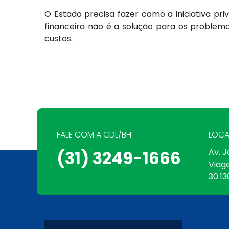
O Estado precisa fazer como a iniciativa p
financeira não é a solução para os problema
custos.
FALE COM A CDL/BH
LOCA
Av. J
(31) 3249-1666
Viag
30.13