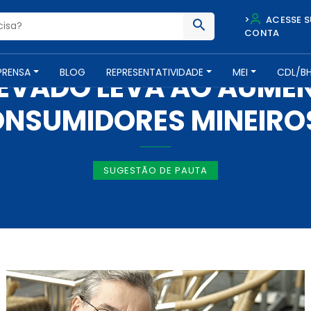
>
ACESSE S
CONTA
IMPRENSA -
23 DE FEVEREIRO DE 2016
PRENSA
BLOG
REPRESENTATIVIDADE
MEI
CDL/B
LEVADO LEVA AO AUMEN
NSUMIDORES MINEIROS
SUGESTÃO DE PAUTA