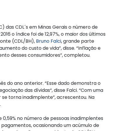
C) das CDL´s em Minas Gerais o número de
6 o índice foi de 12,97%, o maior dos últimos
izonte (CDL/BH),
Bruno Falci
, grande parte
umento do custo de vida”, disse. “Inflação e
mento desses consumidores”, completou.
s do ano anterior. “Esse dado demonstra o
gociação das dívidas“, disse Falci. “Com uma
se torna inadimplente”, acrescentou. Na
.
 0,59% no número de pessoas inadimplentes
ara pagamentos, ocasionando um acúmulo de