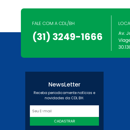
FALE COM A CDL/BH
LOCA
Av. J
(31) 3249-1666
Viag
30.13
NewsLetter
Receba periodicamente notícias e
novidades da CDL BH.
CADASTRAR