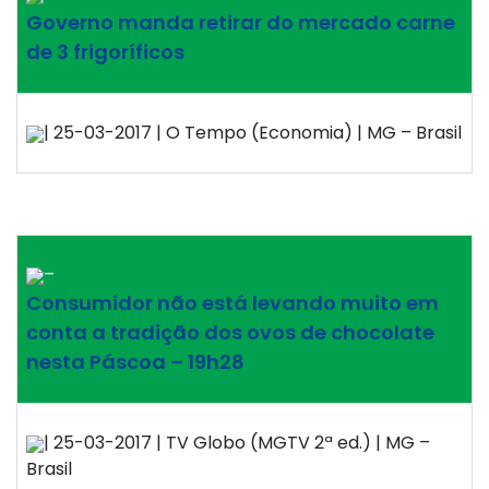
Governo manda retirar do mercado carne
de 3 frigoríficos
| 25-03-2017 | O Tempo (Economia) | MG – Brasil
–
Consumidor não está levando muito em
conta a tradição dos ovos de chocolate
nesta Páscoa – 19h28
| 25-03-2017 | TV Globo (MGTV 2ª ed.) | MG –
Brasil