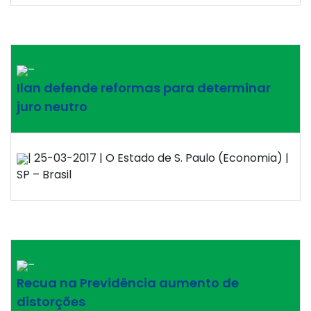
–
Ilan defende reformas para determinar
juro neutro
| 25-03-2017 | O Estado de S. Paulo (Economia) |
SP – Brasil
–
Recua na Previdência aumento de
distorções