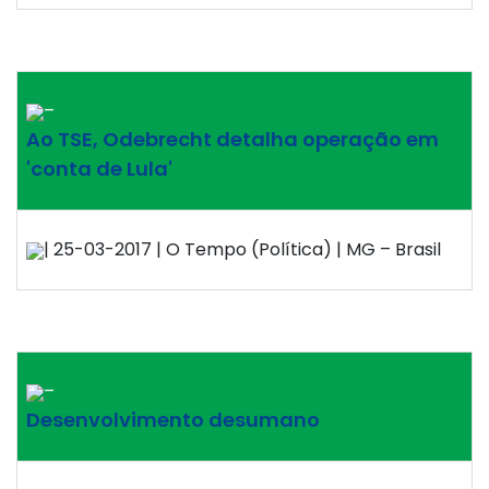
–
Ao TSE, Odebrecht detalha operação em
'conta de Lula'
| 25-03-2017 | O Tempo (Política) | MG – Brasil
–
Desenvolvimento desumano