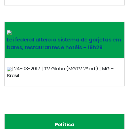
–
Lei federal altera o sistema de gorjetas em
bares, restaurantes e hotéis – 19h29
| 24-03-2017 | TV Globo (MGTV 2ª ed.) | MG –
Brasil
Política