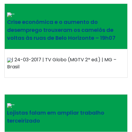
–
Crise econômica e o aumento do
desemprego trouxeram os camelôs de
voltas às ruas de Belo Horizonte – 19h07
| 24-03-2017 | TV Globo (MGTV 2ª ed.) | MG –
Brasil
–
Lojistas falam em ampliar trabalho
terceirizado