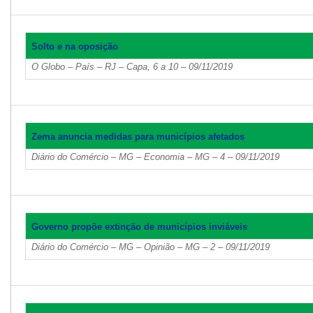
Solto e na oposição
O Globo – País – RJ – Capa, 6 a 10 – 09/11/2019
Zema anuncia medidas para municípios afetados
Diário do Comércio – MG – Economia – MG – 4 – 09/11/2019
Governo propõe extinção de municípios inviáveis
Diário do Comércio – MG – Opinião – MG – 2 – 09/11/2019