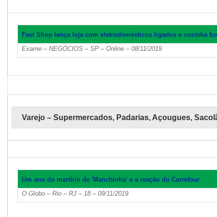
Fast Shop lança loja com eletrodomésticos ligados e cozinha fu
Exame – NEGÓCIOS – SP – Online – 08/11/2019
Varejo – Supermercados, Padarias, Açougues, Sacol
Um ano do martírio de 'Manchinha' e a reação do Carrefour
O Globo – Rio – RJ – 18 – 09/11/2019