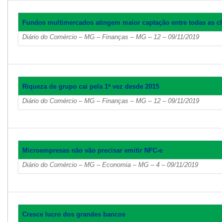
Fundos multimercados atingem maior captação entre todas as c
Diário do Comércio – MG – Finanças – MG – 12 – 09/11/2019
Riqueza de grupo cai pela 1ª vez desde 2015
Diário do Comércio – MG – Finanças – MG – 12 – 09/11/2019
Microempresas não vão precisar emitir NFC-e
Diário do Comércio – MG – Economia – MG – 4 – 09/11/2019
Cresce lucro dos grandes bancos