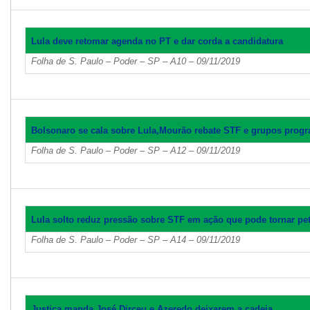
Lula deve retomar agenda no PT e dar corda a candidatura
Folha de S. Paulo – Poder – SP – A10 – 09/11/2019
Bolsonaro se cala sobre Lula,Mourão rebate STF e grupos prog
Folha de S. Paulo – Poder – SP – A12 – 09/11/2019
Lula solto reduz pressão sobre STF em ação que pode tornar peti
Folha de S. Paulo – Poder – SP – A14 – 09/11/2019
Justiça manda José Dirceu e Azeredo deixarem a cadeia