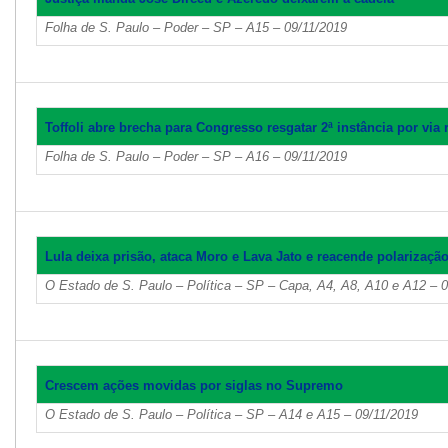
Folha de S. Paulo – Poder – SP – A15 – 09/11/2019
Toffoli abre brecha para Congresso resgatar 2ª instância por via 
Folha de S. Paulo – Poder – SP – A16 – 09/11/2019
Lula deixa prisão, ataca Moro e Lava Jato e reacende polarizaçã
O Estado de S. Paulo – Política – SP – Capa, A4, A8, A10 e A12 – 
Crescem ações movidas por siglas no Supremo
O Estado de S. Paulo – Política – SP – A14 e A15 – 09/11/2019