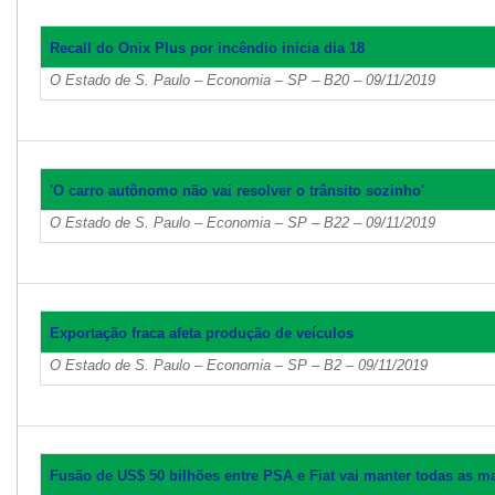
Recall do Onix Plus por incêndio inicia dia 18
O Estado de S. Paulo – Economia – SP – B20 – 09/11/2019
'O carro autônomo não vai resolver o trânsito sozinho'
O Estado de S. Paulo – Economia – SP – B22 – 09/11/2019
Exportação fraca afeta produção de veículos
O Estado de S. Paulo – Economia – SP – B2 – 09/11/2019
Fusão de US$ 50 bilhões entre PSA e Fiat vai manter todas as m