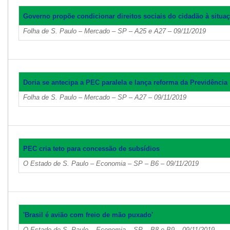
Governo propõe condicionar direitos sociais do cidadão à situaç
Folha de S. Paulo – Mercado – SP – A25 e A27 – 09/11/2019
Doria se antecipa a PEC paralela e lança reforma da Previdência
Folha de S. Paulo – Mercado – SP – A27 – 09/11/2019
PEC cria teto para concessão de subsídios
O Estado de S. Paulo – Economia – SP – B6 – 09/11/2019
'Brasil é avião com freio de mão puxado'
O Estado de S. Paulo – Economia – SP – B8 e B9 – 09/11/2019