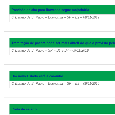
Previsão de alta para Ibovespa segue majoritária
O Estado de S. Paulo – Economia – SP – B2 – 09/11/2019
Tramitação de pacote pode ser mais difícil do que o previsto pe
O Estado de S. Paulo – SP – B1 e B4 – 09/11/2019
Um novo Estado está a caminho
O Estado de S. Paulo – Economia – SP – B2 – 09/11/2019
Corte de salário