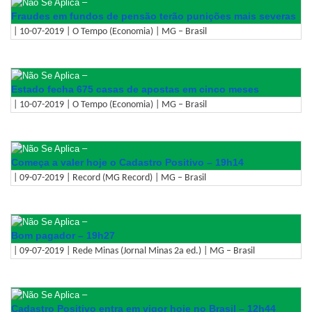
–
Fraudes em fundos de pensão terão punições mais severas
| 10-07-2019 | O Tempo (Economia) | MG – Brasil
–
Estado fecha 675 casas de apostas em cinco meses
| 10-07-2019 | O Tempo (Economia) | MG – Brasil
–
Começa a valer hoje o Cadastro Positivo – 19h14
| 09-07-2019 | Record (MG Record) | MG – Brasil
–
Bom pagador – 19h27
| 09-07-2019 | Rede Minas (Jornal Minas 2a ed.) | MG – Brasil
–
Cadastro Positivo entra em vigor hoje no Brasil – 12h44