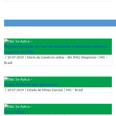
–
Regulamentação do uso de bicicletas e patinetes elétricos
depende da PBH
| 10-07-2019 | Diário do Comércio online – BH (MG) (Negócios) | MG –
Brasil
–
Virada Cultural terá 'gelotecas'
| 10-07-2019 | Estado de Minas (Gerais) | MG – Brasil
–
Táxi x Uber