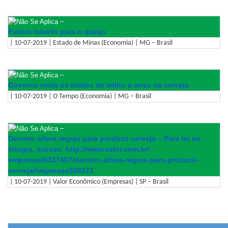
–
Futuro incerto para o queijo
| 10-07-2019 | Estado de Minas (Economia) | MG – Brasil
–
Governo retira os limites de milho e arroz na cerveja
| 10-07-2019 | O Tempo (Economia) | MG – Brasil
–
Decreto altera regras para produzir cerveja – Para ler na
íntegra, acesse: http://www.valor.com.br/
empresas/6337467/decreto-
altera-regras-para-produzir-
cerveja#impresso528172
| 10-07-2019 | Valor Econômico (Empresas) | SP – Brasil