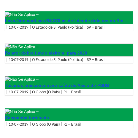
–
Lava Jato confisca R$ 370 mi de líder de doleiros no Rio
| 10-07-2019 | O Estado de S. Paulo (Política) | SP – Brasil
–
Relator dobra fundo eleitoral para 2020
| 10-07-2019 | O Estado de S. Paulo (Política) | SP – Brasil
–
Tucanos pressionam por saída de Aécio do PSDB
| 10-07-2019 | O Globo (O País) | RJ – Brasil
–
Campanha turbinada
| 10-07-2019 | O Globo (O País) | RJ – Brasil