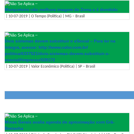
–
Marqueteiro não melhora imagem de Zema e é demitido
| 10-07-2019 | O Tempo (Política) | MG – Brasil
–
Dois sistemas devem substituir o eSocial – Para ler na
íntegra, acesse: http://www.valor.com.br/
politica/6337521/dois-
sistemas-devem-substituir-o-
esocial#impresso528172
| 10-07-2019 | Valor Econômico (Política) | SP – Brasil
–
Minas Gerais avalia agenda de aproximação com Grã-
Bretanha