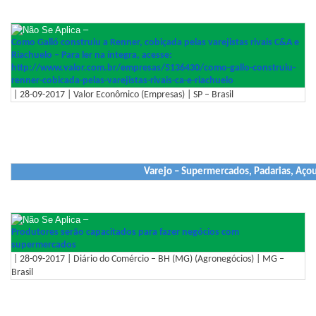
–
Como Galló construiu a Renner, cobiçada pelas varejistas rivais C&A e
Riachuelo – Para ler na íntegra, acesse:
http://www.valor.com.br/empres
as/5136430/como-gallo-construi
u-
renner-cobicada-pelas-
varejistas-rivais-ca-e-riachue
lo
| 28-09-2017 | Valor Econômico (Empresas) | SP – Brasil
Varejo – Supermercados, Padarias, Aço
–
Produtores serão capacitados para fazer negócios com
supermercados
| 28-09-2017 | Diário do Comércio – BH (MG) (Agronegócios) | MG –
Brasil