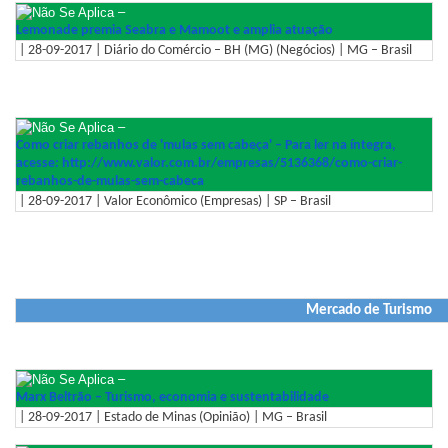
–
Lemonade premia Seabra e Mamoot e amplia atuação
| 28-09-2017 | Diário do Comércio – BH (MG) (Negócios) | MG – Brasil
–
Como criar rebanhos de 'mulas sem cabeça' – Para ler na íntegra,
acesse: http://www.valor.com.br/empres
as/5136368/como-criar-
rebanhos
-de-mulas-sem-cabeca
| 28-09-2017 | Valor Econômico (Empresas) | SP – Brasil
Mercado de Turismo
–
Marx Beltrão – Turismo, economia e sustentabilidade
| 28-09-2017 | Estado de Minas (Opinião) | MG – Brasil