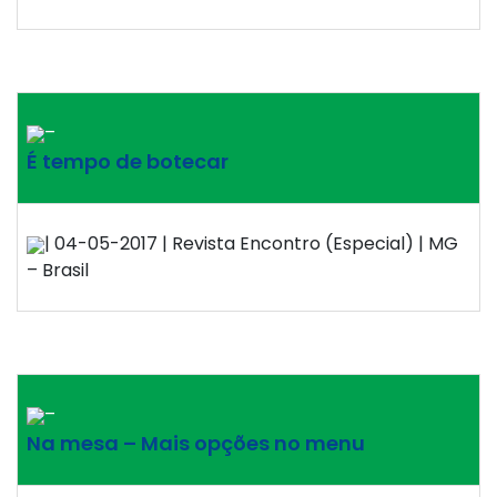
–
É tempo de botecar
| 04-05-2017 | Revista Encontro (Especial) | MG
– Brasil
–
Na mesa – Mais opções no menu