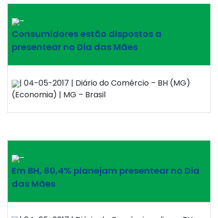
–
Consumidores estão dispostos a
presentear no Dia das Mães
| 04-05-2017 | Diário do Comércio – BH (MG)
(Economia) | MG – Brasil
–
Em BH, 80,4% planejam presentear no Dia
das Mães