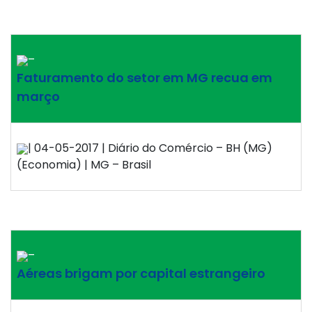
–
Faturamento do setor em MG recua em
março
| 04-05-2017 | Diário do Comércio – BH (MG)
(Economia) | MG – Brasil
–
Aéreas brigam por capital estrangeiro