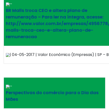
–
BR Malls troca CEO e altera plano de
remuneração – Para ler na íntegra, acesse:
http://www.valor.com.br/empresas/4956778
malls-troca-ceo-e-altera-plano-de-
remuneracao
| 04-05-2017 | Valor Econômico (Empresas) | SP – Br
–
Perspectivas do comércio para o Dia das
Mães