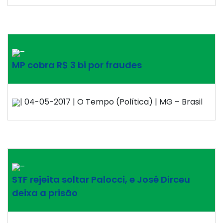
–
MP cobra R$ 3 bi por fraudes
| 04-05-2017 | O Tempo (Política) | MG – Brasil
–
STF rejeita soltar Palocci, e José Dirceu
deixa a prisão