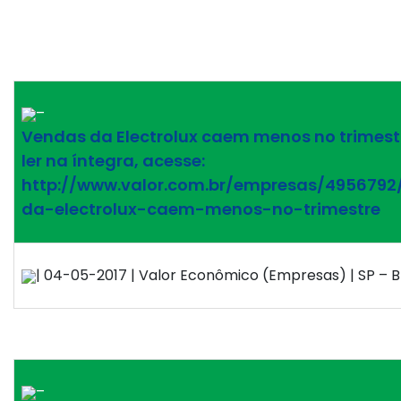
–
Vendas da Electrolux caem menos no trimest
ler na íntegra, acesse:
http://www.valor.com.br/empresas/495679
da-electrolux-caem-menos-no-trimestre
| 04-05-2017 | Valor Econômico (Empresas) | SP – Br
–