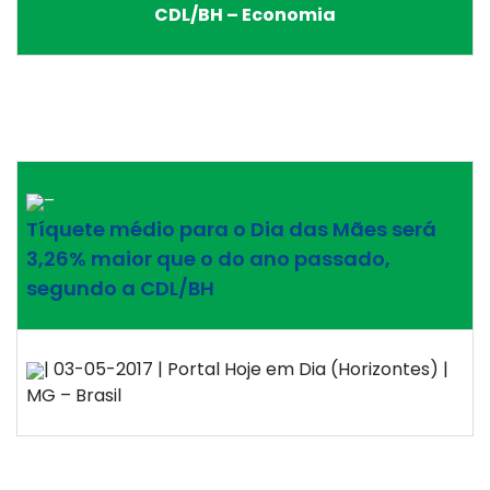
CDL/BH – Economia
–
Tíquete médio para o Dia das Mães será
3,26% maior que o do ano passado,
segundo a CDL/BH
| 03-05-2017 | Portal Hoje em Dia (Horizontes) |
MG – Brasil