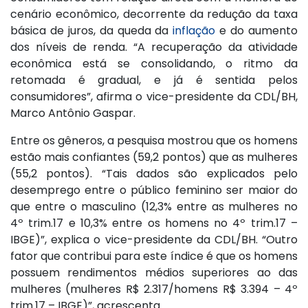
cenário econômico, decorrente da redução da taxa
básica de juros, da queda da
inflação
e do aumento
dos níveis de renda. “A recuperação da atividade
econômica está se consolidando, o ritmo da
retomada é gradual, e já é sentida pelos
consumidores”, afirma o vice-presidente da CDL/BH,
Marco Antônio Gaspar.
Entre os gêneros, a pesquisa mostrou que os homens
estão mais confiantes (59,2 pontos) que as mulheres
(55,2 pontos). “Tais dados são explicados pelo
desemprego entre o público feminino ser maior do
que entre o masculino (12,3% entre as mulheres no
4º trim.17 e 10,3% entre os homens no 4º trim.17 –
IBGE)”, explica o vice-presidente da CDL/BH. “Outro
fator que contribui para este índice é que os homens
possuem rendimentos médios superiores ao das
mulheres (mulheres R$ 2.317/homens R$ 3.394 – 4º
trim.17 – IBGE)”, acrescenta.