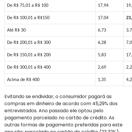
De R$ 75,01 a R$ 100
17,94
19
De R$ 100,01 a R$150
17,04
23
Até R$ 30
6,73
3,
De R$ 200,01 a R$ 300
6,28
7,
De R$ 150,01 a R$ 200
5,83
17
De R$ 300,01 a R$ 400
2,69
2,
Acima de R$ 400
1,35
4,
Evitando se endividar, o consumidor pagará as
compras em dinheiro de acordo com 45,29% dos
entrevistados. Ano passado ele optou pelo
pagamento parcelado no cartão de crédito. As
outras formas de pagamento preferidas para este
ano são: parcelado no cartão de crédito (23,32%),