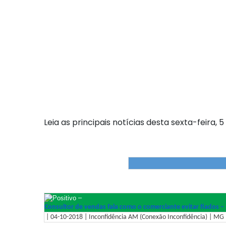
Leia as principais notícias desta sexta-feira, 5
–
Consultor de vendas fala como o comerciante evitar fiados –
| 04-10-2018 | Inconfidência AM (Conexão Inconfidência) | MG –