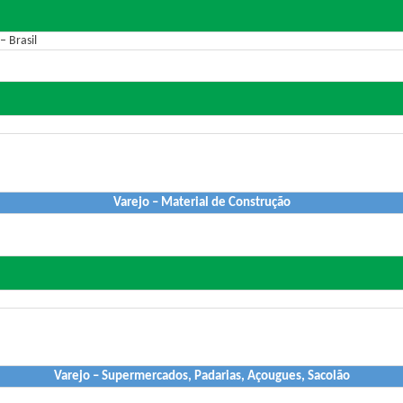
 Brasil
Varejo – Material de Construção
Varejo – Supermercados, Padarias, Açougues, Sacolão