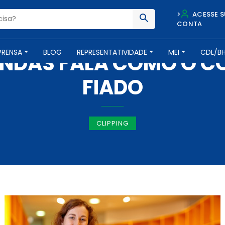
>
ACESSE S
CONTA
IMPRENSA -
5 DE OUTUBRO DE 2018
PRENSA
BLOG
REPRESENTATIVIDADE
MEI
CDL/B
NDAS FALA COMO O C
FIADO
CLIPPING