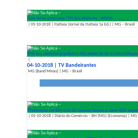
–
Fake News preocupa 75% dos eleitores – 06h56
| 05-10-2018 | Itatiaia (Jornal da Itatiaia 1a Ed.) | MG – Brasil
–
75% dos eleitores brasileiros têm medo de ter o voto influen
|
04-10-2018 | TV Bandeirantes
MG (Band Minas) | MG – Brasil
–
Prefeitura de BH cria 22 novas feiras e abre 825 vag
| 05-10-2018 | Diário do Comércio – BH (MG) (Economia) | MG –
–