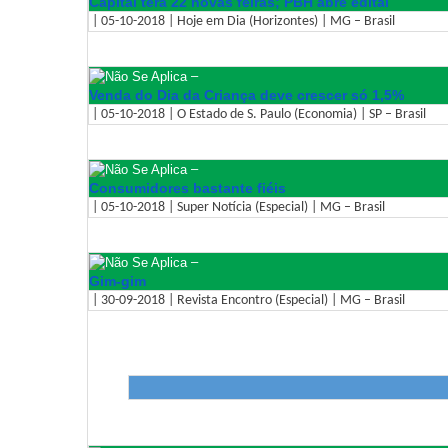
Capital terá 22 novas feiras; PBH abre edital
| 05-10-2018 | Hoje em Dia (Horizontes) | MG – Brasil
–
Venda do Dia da Criança deve crescer só 1,5%
| 05-10-2018 | O Estado de S. Paulo (Economia) | SP – Brasil
–
Consumidores bastante fiéis
| 05-10-2018 | Super Notícia (Especial) | MG – Brasil
–
Gim-gim
| 30-09-2018 | Revista Encontro (Especial) | MG – Brasil