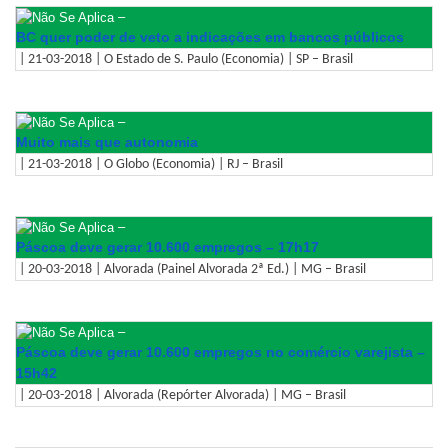
–
BC quer poder de veto a indicações em bancos públicos
| 21-03-2018 | O Estado de S. Paulo (Economia) | SP – Brasil
–
Muito mais que autonomia
| 21-03-2018 | O Globo (Economia) | RJ – Brasil
–
Páscoa deve gerar 10.600 empregos – 17h17
| 20-03-2018 | Alvorada (Painel Alvorada 2ª Ed.) | MG – Brasil
–
Páscoa deve gerar 10.600 empregos no comércio varejista –
15h42
| 20-03-2018 | Alvorada (Repórter Alvorada) | MG – Brasil