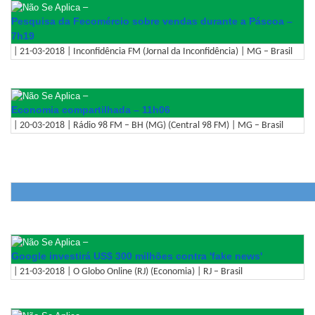
–
Pesquisa da Fecomércio sobre vendas durante a Páscoa –
7h19
| 21-03-2018 | Inconfidência FM (Jornal da Inconfidência) | MG – Brasil
–
Economia compartilhada – 11h06
| 20-03-2018 | Rádio 98 FM – BH (MG) (Central 98 FM) | MG – Brasil
–
Google investirá US$ 300 milhões contra 'fake news'
| 21-03-2018 | O Globo Online (RJ) (Economia) | RJ – Brasil