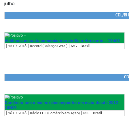
julho.
CDL/BH 
–
Violência assusta comerciantes de Belo Horizonte – 13h53
| 13-07-2018 | Record (Balanço Geral) | MG – Brasil
CD
–
Comércio tem o melhor desempenho em maio desde 2012 –
10H26
| 16-07-2018 | Rádio CDL (Comércio em Ação) | MG – Brasil