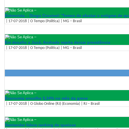
–
Entrevista – Diogo Cruvinel: 'Temos de afastar o estigma de qu
| 17-07-2018 | O Tempo (Política) | MG – Brasil
–
Em desafio a Jucá, Andrade rejeita deixar presidência
| 17-07-2018 | O Tempo (Política) | MG – Brasil
–
Economia encolhe 3,34% no mês da greve
| 17-07-2018 | O Globo Online (RJ) (Economia) | RJ – Brasil
–
Santander lidera ranking de queixas