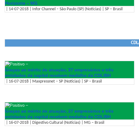
Horizonte – MG
| 14-07-2018 | Infor Channel – São Paulo (SP) (Notícias) | SP – Brasil
CDL/
–
Graças ao mérito de atuação, 27 empresários e três
entidades da capital recebem medalha da CDL/BH
| 16-07-2018 | Maxpressnet – SP (Notícias) | SP – Brasil
–
Graças ao mérito de atuação, 27 empresários e três
entidades da capital recebem medalha da CDL/BH
| 16-07-2018 | Digestivo Cultural (Notícias) | MG – Brasil