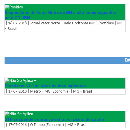
–
Empresários do Vetor Norte de BH serão homenageados
pelo CDL/BH
| 16-07-2018 | Jornal Vetor Norte – Belo Horizonte (MG) (Notícias) | MG
– Brasil
En
–
Brasil tem 63,6 milhões de inadimplentes
| 17-07-2018 | Metro – MG (Economia) | MG – Brasil
–
STF suspende cobrança extra por plano de saúde
| 17-07-2018 | O Tempo (Economia) | MG – Brasil