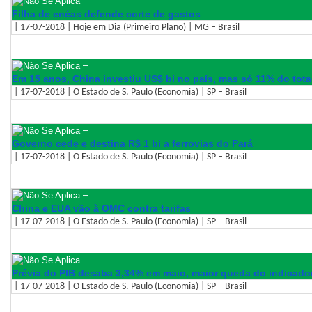
–
Filha de enéas defende corte de gastos
| 17-07-2018 | Hoje em Dia (Primeiro Plano) | MG – Brasil
–
Em 15 anos, China investiu US$ bi no país, mas só 11% do tota
| 17-07-2018 | O Estado de S. Paulo (Economia) | SP – Brasil
–
Governo cede e destina R$ 1 bi a ferrovias do Pará
| 17-07-2018 | O Estado de S. Paulo (Economia) | SP – Brasil
–
China e EUA vão à OMC contra tarifas
| 17-07-2018 | O Estado de S. Paulo (Economia) | SP – Brasil
–
Prévia do PIB desaba 3,34% em maio, maior queda do indicado
| 17-07-2018 | O Estado de S. Paulo (Economia) | SP – Brasil