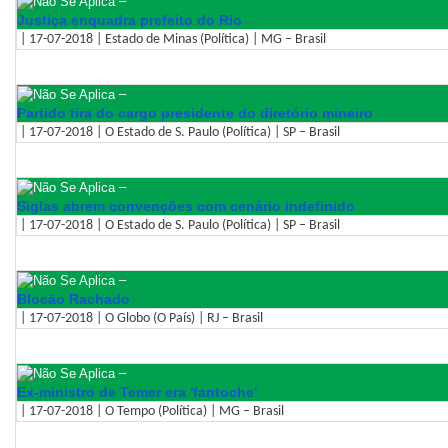
–
Justiça enquadra prefeito do Rio
| 17-07-2018 | Estado de Minas (Política) | MG – Brasil
–
Partido tira do cargo presidente do diretório mineiro
| 17-07-2018 | O Estado de S. Paulo (Política) | SP – Brasil
–
Siglas abrem convenções com cenário indefinido
| 17-07-2018 | O Estado de S. Paulo (Política) | SP – Brasil
–
Blocão Rachado
| 17-07-2018 | O Globo (O País) | RJ – Brasil
–
Ex-ministro de Temer era 'fantoche'
| 17-07-2018 | O Tempo (Política) | MG – Brasil