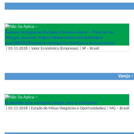
–
Saraiva renegocia dívidas e busca sócio – Para ler na
íntegra, acesse: https://www.valor.com.br/empre
sas/5963219/saraiva-renegocia-
dividas-e-busca-socio
| 01-11-2018 | Valor Econômico (Empresas) | SP – Brasil
Varejo –
–
O alemão que comprou briga com a indústria
| 01-11-2018 | Estado de Minas (Negócios e Oportunidades) | MG – Brasil