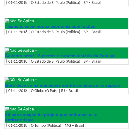
| 01-11-2018 | O Estado de S. Paulo (Política) | SP – Brasil
–
Técnicos veem pouca economia com fusões
| 01-11-2018 | O Estado de S. Paulo (Política) | SP – Brasil
–
Governo prevê 15 pastas e superministério da Justiça
| 01-11-2018 | O Estado de S. Paulo (Política) | SP – Brasil
–
Moro deve comandar ações contra violência e corrupção
| 01-11-2018 | O Globo (O País) | RJ – Brasil
–
Adiada votação de projeto que endurece a Lei
Antiterrorismo
| 01-11-2018 | O Tempo (Política) | MG – Brasil