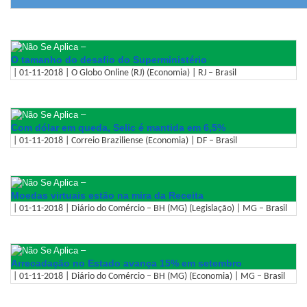
–
O tamanho do desafio do Superministério
| 01-11-2018 | O Globo Online (RJ) (Economia) | RJ – Brasil
–
Com dólar em queda, Selic é mantida em 6,5%
| 01-11-2018 | Correio Braziliense (Economia) | DF – Brasil
–
Moedas virtuais estão na mira da Receita
| 01-11-2018 | Diário do Comércio – BH (MG) (Legislação) | MG – Brasil
–
Arrecadação no Estado avança 15% em setembro
| 01-11-2018 | Diário do Comércio – BH (MG) (Economia) | MG – Brasil