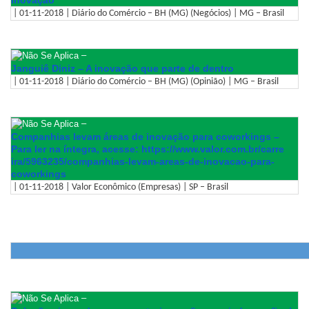
| 01-11-2018 | Diário do Comércio – BH (MG) (Negócios) | MG – Brasil
–
Janguiê Diniz – A inovação que parte de dentro
| 01-11-2018 | Diário do Comércio – BH (MG) (Opinião) | MG – Brasil
–
Companhias levam áreas de inovação para coworkings –
Para ler na íntegra, acesse: https://www.valor.com.br/carre
ira/5963235/companhias-levam-
areas-de-inovacao-para-
coworki
ngs
| 01-11-2018 | Valor Econômico (Empresas) | SP – Brasil
–