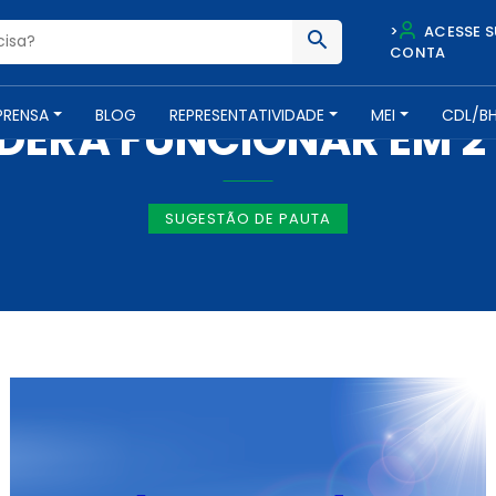
>
ACESSE S
CONTA
IMPRENSA -
27 DE OUTUBRO DE 2016
PRENSA
BLOG
REPRESENTATIVIDADE
MEI
CDL/B
DERÁ FUNCIONAR EM 2
SUGESTÃO DE PAUTA