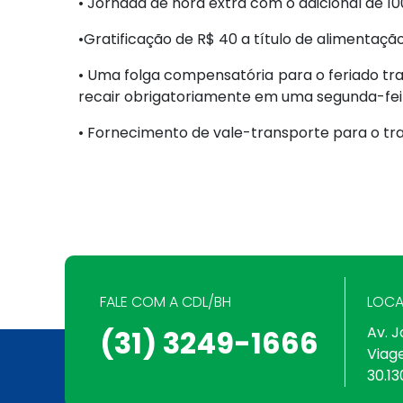
• Jornada de hora extra com o adicional de 1
•Gratificação de R$ 40 a título de alimenta
• Uma folga compensatória para o feriado tr
recair obrigatoriamente em uma segunda-fei
• Fornecimento de vale-transporte para o tra
FALE COM A CDL/BH
LOCA
Av. J
(31) 3249-1666
Viag
30.13