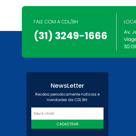
FALE COM A CDL/BH
LOCA
Av. J
(31) 3249-1666
Viag
30.13
NewsLetter
Receba periodicamente notícias e
novidades da CDL BH.
CADASTRAR