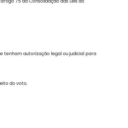
artigo 75 da Consolidação das Leis do
e tenham autorização legal ou judicial para
ito do voto.