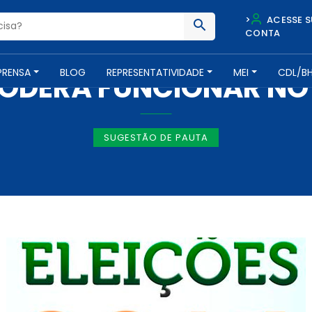
>
ACESSE S
CONTA
IMPRENSA -
1 DE OUTUBRO DE 2014
PRENSA
BLOG
REPRESENTATIVIDADE
MEI
CDL/B
ODERÁ FUNCIONAR NO D
SUGESTÃO DE PAUTA