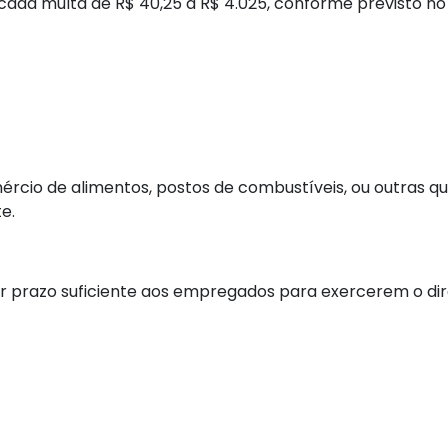
da multa de R$ 40,25 a R$ 4.025, conforme previsto no 
rcio de alimentos, postos de combustíveis, ou outras qu
e.
prazo suficiente aos empregados para exercerem o dire