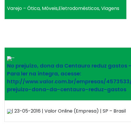
Varejo – Ótica, Móveis,Eletrodomésticos, Viagens
–
No prejuízo, dona da Centauro reduz gastos 
Para ler na íntegra, acesse:
http://www.valor.com.br/empresas/4573533
prejuizo-dona-da-centauro-reduz-gastos
| 23-05-2016 | Valor Online (Empresa) | SP – Brasil