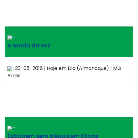
–
A moda da vez
| 23-05-2016 | Hoje em Dia (Almanaque) | MG –
Brasil
–
Estiagem sem trégua em Minas