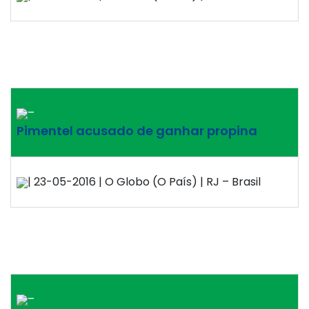
–
Pimentel acusado de ganhar propina
| 23-05-2016 | O Globo (O País) | RJ – Brasil
–