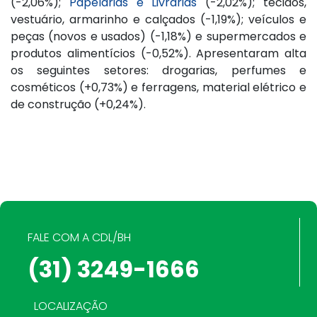
(-2,06%);
Papelarias e Livrarias
(-2,02%); tecidos,
vestuário, armarinho e calçados (-1,19%); veículos e
peças (novos e usados) (-1,18%) e supermercados e
produtos alimentícios (-0,52%). Apresentaram alta
os seguintes setores: drogarias, perfumes e
cosméticos (+0,73%) e ferragens, material elétrico e
de construção (+0,24%).
FALE COM A CDL/BH
(31) 3249-1666
LOCALIZAÇÃO