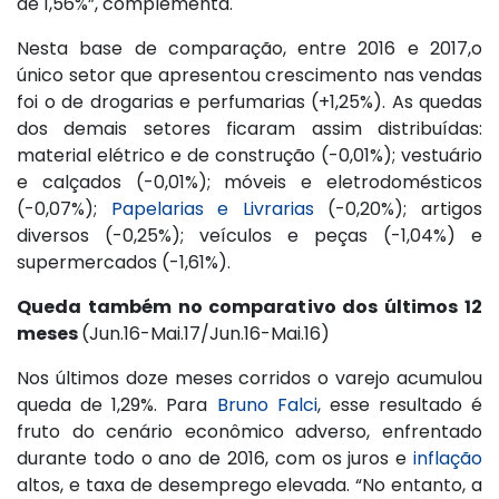
de 1,56%”, complementa.
Nesta base de comparação, entre 2016 e 2017,o
único setor que apresentou crescimento nas vendas
foi o de drogarias e perfumarias (+1,25%). As quedas
dos demais setores ficaram assim distribuídas:
material elétrico e de construção (-0,01%); vestuário
e calçados (-0,01%); móveis e eletrodomésticos
(-0,07%);
Papelarias e Livrarias
(-0,20%); artigos
diversos (-0,25%); veículos e peças (-1,04%) e
supermercados (-1,61%).
Queda também no comparativo dos últimos 12
meses
(Jun.16-Mai.17/Jun.16-Mai.16)
Nos últimos doze meses corridos o varejo acumulou
queda de 1,29%. Para
Bruno Falci
, esse resultado é
fruto do cenário econômico adverso, enfrentado
durante todo o ano de 2016, com os juros e
inflação
altos, e taxa de desemprego elevada. “No entanto, a