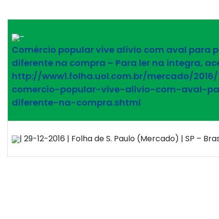
–
Comércio popular vive alívio com aval para 
diferente na compra – Para ler na íntegra, ac
http://www1.folha.uol.com.br/mercado/2016/
comercio-popular-vive-alivio-com-aval-p
diferente-na-compra.shtml
| 29-12-2016 | Folha de S. Paulo (Mercado) | SP – Bras