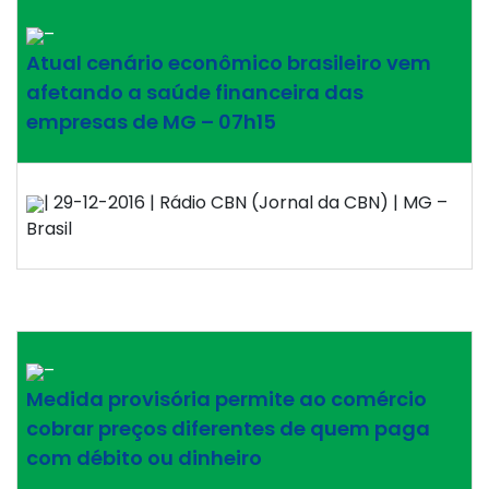
–
Atual cenário econômico brasileiro vem
afetando a saúde financeira das
empresas de MG – 07h15
| 29-12-2016 | Rádio CBN (Jornal da CBN) | MG –
Brasil
–
Medida provisória permite ao comércio
cobrar preços diferentes de quem paga
com débito ou dinheiro