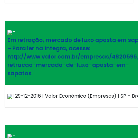
–
Em retração, mercado de luxo aposta em sa
– Para ler na íntegra, acesse:
http://www.valor.com.br/empresas/482059
retracao-mercado-de-luxo-aposta-em-
sapatos
| 29-12-2016 | Valor Econômico (Empresas) | SP – Bra
–