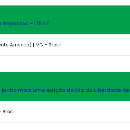
e Impostos – 17h47
nte América) | MG – Brasil
e junho mais uma edição do Dia da Liberdade d
 Brasil