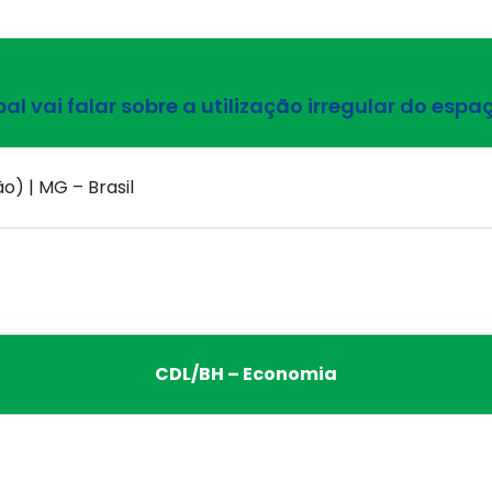
 vai falar sobre a utilização irregular do espa
o) | MG – Brasil
CDL/BH – Economia