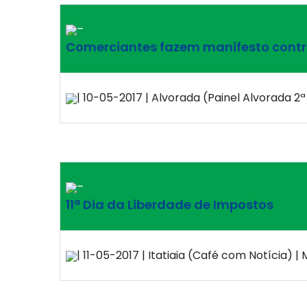
–
Comerciantes fazem manifesto contra 
| 10-05-2017 | Alvorada (Painel Alvorada 2ª 
–
11ª Dia da Liberdade de Impostos
| 11-05-2017 | Itatiaia (Café com Notícia) | 