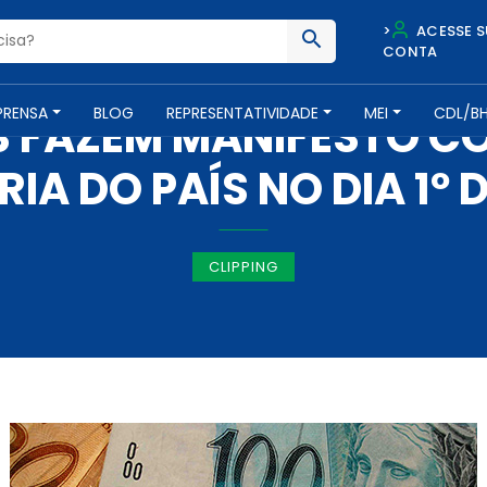
>
ACESSE S
CONTA
IMPRENSA -
11 DE MAIO DE 2017
PRENSA
BLOG
REPRESENTATIVIDADE
MEI
CDL/B
 FAZEM MANIFESTO C
RIA DO PAÍS NO DIA 1º 
CLIPPING