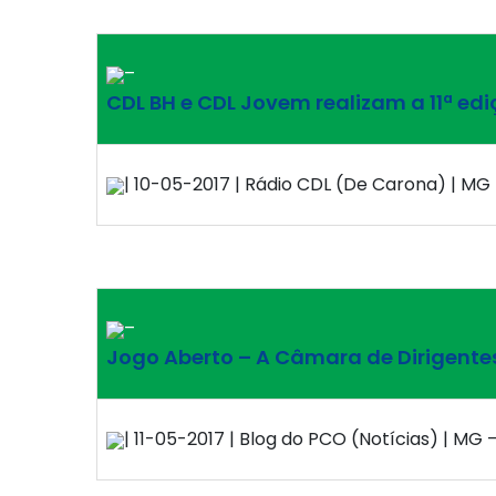
–
CDL BH e CDL Jovem realizam a 11ª ed
| 10-05-2017 | Rádio CDL (De Carona) | MG 
–
Jogo Aberto – A Câmara de Dirigentes
| 11-05-2017 | Blog do PCO (Notícias) | MG –