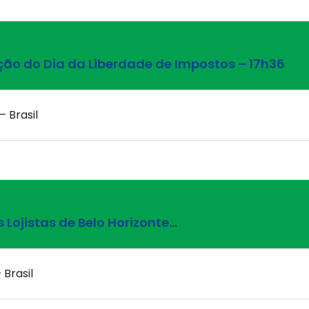
ição do Dia da Liberdade de Impostos – 17h36
– Brasil
 Lojistas de Belo Horizonte…
 Brasil