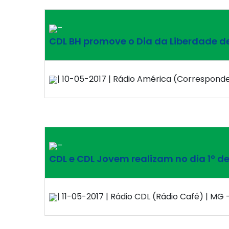
–
CDL BH promove o Dia da Liberdade d
| 10-05-2017 | Rádio América (Corresponde
–
CDL e CDL Jovem realizam no dia 1º d
| 11-05-2017 | Rádio CDL (Rádio Café) | MG –