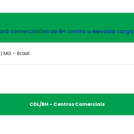
ará comerciantes de BH contra a elevada carga 
 | MG – Brasil
CDL/BH – Centros Comerciais