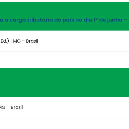
a carga tributária do país no dia 1º de junho –
Ed.) | MG – Brasil
MG – Brasil