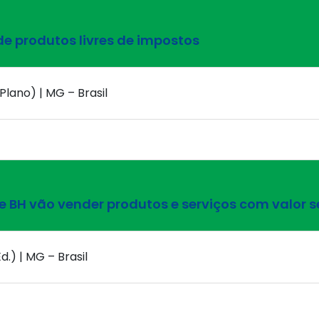
 produtos livres de impostos
Plano) | MG – Brasil
 BH vão vender produtos e serviços com valor s
d.) | MG – Brasil