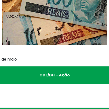
11 de maio
CDL/BH – Ação