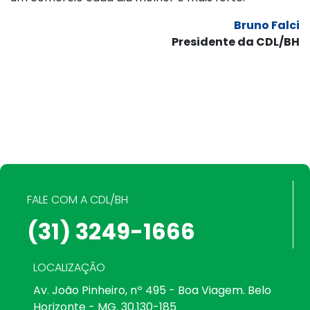
Bruno Falci
Presidente da CDL/BH
FALE COM A CDL/BH
(31) 3249-1666
LOCALIZAÇÃO
Av. João Pinheiro, nº 495 - Boa Viagem. Belo
Horizonte - MG. 30.130-185