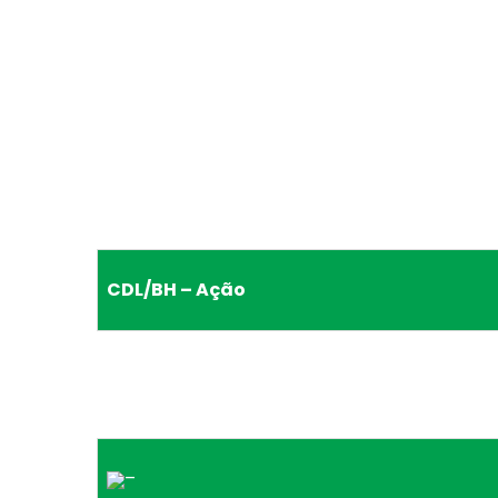
CDL/BH – Ação
–