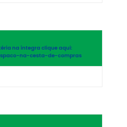
ria na íntegra clique aqui:
-espaco-na-cesta-de-compras