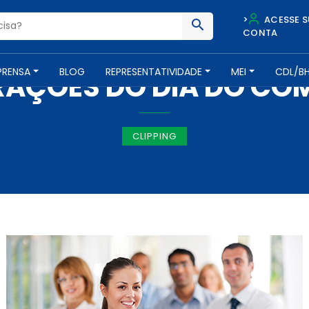
>
ACESSE S
CONTA
IMPRENSA -
8 DE JULHO DE 2016
PRENSA
BLOG
REPRESENTATIVIDADE
MEI
CDL/B
ÇÕES DO DIA DO CO
CLIPPING