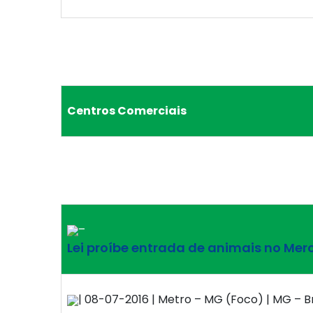
Centros Comerciais
–
Lei proíbe entrada de animais no Mer
| 08-07-2016 | Metro – MG (Foco) | MG – Br