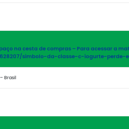
spaço na cesta de compras – Para acessar a maté
/4628207/simbolo-da-classe-c-iogurte-perde
– Brasil