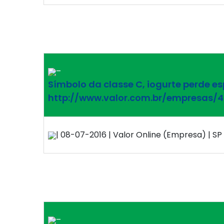
–
Símbolo da classe C, iogurte perde e
http://www.valor.com.br/empresas
| 08-07-2016 | Valor Online (Empresa) | SP 
–