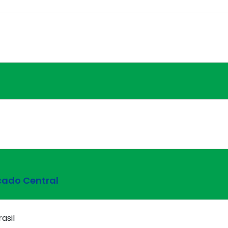
cado Central
asil