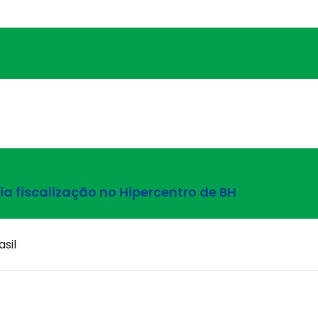
 fiscalização no Hipercentro de BH
asil