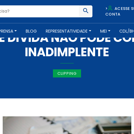
>
ACESSE S
CONTA
IMPRENSA -
14 DE FEVEREIRO DE 2018
PRENSA
BLOG
REPRESENTATIVIDADE
MEI
CDL/B
 DÍVIDA NÃO PODE C
INADIMPLENTE
CLIPPING