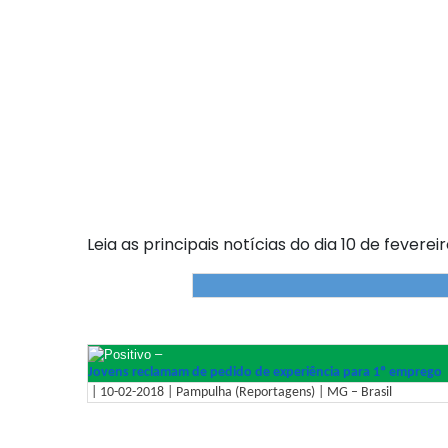
Leia as principais notícias do dia 10 de feverei
–
Jovens reclamam de pedido de experiência para 1º emprego
| 10-02-2018 | Pampulha (Reportagens) | MG – Brasil