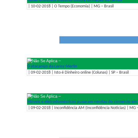
Temer endurece discurso contra formação de cartéis
| 10-02-2018 | O Tempo (Economia) | MG – Brasil
–
O atacarejo da Leroy Merlin
| 09-02-2018 | Isto é Dinheiro online (Colunas) | SP – Brasil
–
Móveis e eletrodomésticos puxaram vendas do comercio em
| 09-02-2018 | Inconfidência AM (Inconfidência Notícias) | MG –