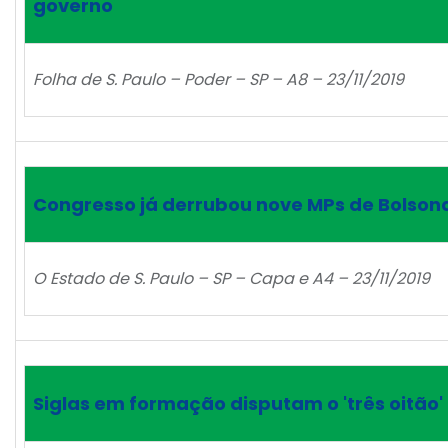
governo
Folha de S. Paulo – Poder – SP – A8 – 23/11/2019
Congresso já derrubou nove MPs de Bolson
O Estado de S. Paulo – SP – Capa e A4 – 23/11/2019
Siglas em formação disputam o 'três oitão'