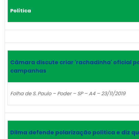
Política
Câmara discute criar 'rachadinha' oficial 
campanhas
Folha de S. Paulo – Poder – SP – A4 – 23/11/2019
Dilma defende polarização política e diz 