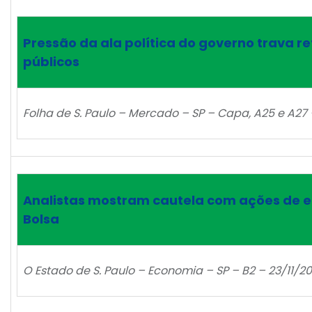
Pressão da ala política do governo trava r
públicos
Folha de S. Paulo – Mercado – SP – Capa, A25 e A27 
Analistas mostram cautela com ações de 
Bolsa
O Estado de S. Paulo – Economia – SP – B2 – 23/11/20