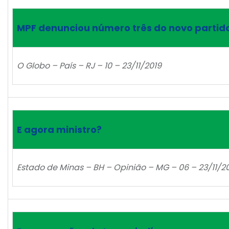
MPF denunciou número três do novo partid
O Globo – País – RJ – 10 – 23/11/2019
E agora ministro?
Estado de Minas – BH – Opinião – MG – 06 – 23/11/2