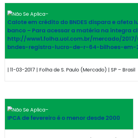
–
Calote em crédito do BNDES dispara e afeta l
banco – Para acessar a matéria na íntegra cl
http://www1.folha.uol.com.br/mercado/2017
bndes-registra-lucro-de-r-64-bilhoes-em-
| 11-03-2017 | Folha de S. Paulo (Mercado) | SP – Brasil
–
IPCA de fevereiro é o menor desde 2000