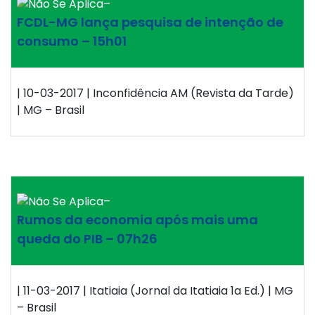
–
FCDL-MG lança pesquisa de intenção de
consumo – 15h01
| 10-03-2017 | Inconfidência AM (Revista da Tarde)
| MG – Brasil
–
Rumos da economia após mais uma
queda do PIB – 07h26
| 11-03-2017 | Itatiaia (Jornal da Itatiaia 1a Ed.) | MG
– Brasil