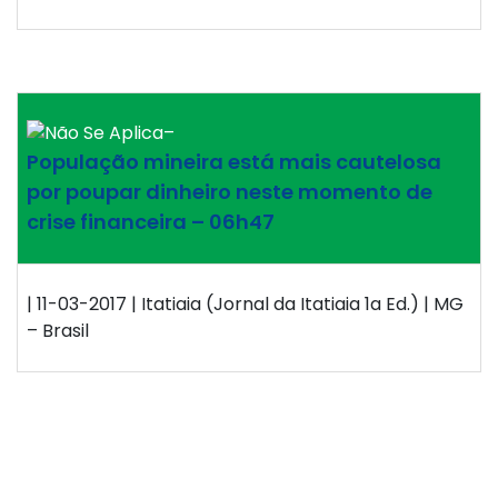
–
População mineira está mais cautelosa
por poupar dinheiro neste momento de
crise financeira – 06h47
| 11-03-2017 | Itatiaia (Jornal da Itatiaia 1a Ed.) | MG
– Brasil