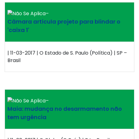
–
Câmara articula projeto para blindar o
'caixa 1'
| 11-03-2017 | O Estado de S. Paulo (Política) | SP –
Brasil
–
Maia: mudança no desarmamento não
tem urgência