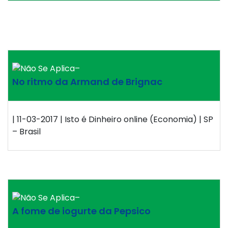
–
No ritmo da Armand de Brignac
| 11-03-2017 | Isto é Dinheiro online (Economia) | SP
– Brasil
–
A fome de iogurte da Pepsico