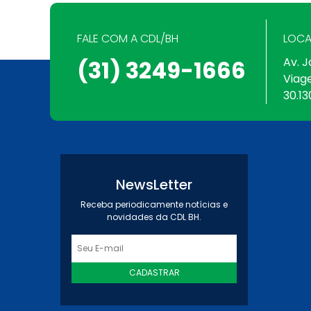
FALE COM A CDL/BH
LOCA
Av. J
(31) 3249-1666
Viag
30.13
NewsLetter
Receba periodicamente notícias e
novidades da CDL BH.
CADASTRAR