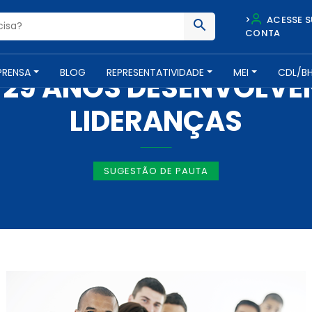
>
ACESSE S
CONTA
IMPRENSA -
26 DE SETEMBRO DE 2017
PRENSA
BLOG
REPRESENTATIVIDADE
MEI
CDL/B
 29 ANOS DESENVOLV
LIDERANÇAS
SUGESTÃO DE PAUTA