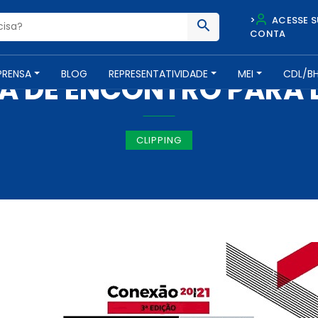
>
ACESSE S
CONTA
IMPRENSA -
22 DE JULHO DE 2021
PRENSA
BLOG
REPRESENTATIVIDADE
MEI
CDL/B
PA DE ENCONTRO PARA 
CLIPPING