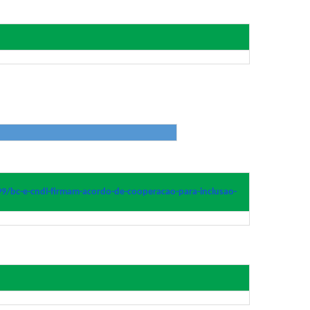
9/bc-e-cndl-firmam-
acordo-de-cooperacao-para-
inclusao-