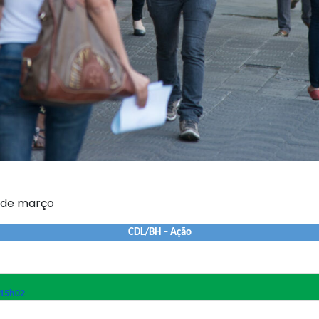
6 de março
CDL/BH – Ação
 15h02