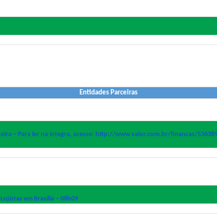
Entidades Parceiras
ira – Para ler na íntegra, acesse: http://www.valor.com.br/financ
as/536389
ojistas em Brasília – 08h09