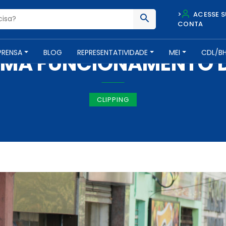
>
ACESSE S
CONTA
IMPRENSA -
6 DE MARÇO DE 2018
PRENSA
BLOG
REPRESENTATIVIDADE
MEI
CDL/B
ORMA FUNCIONAMENTO 
CLIPPING