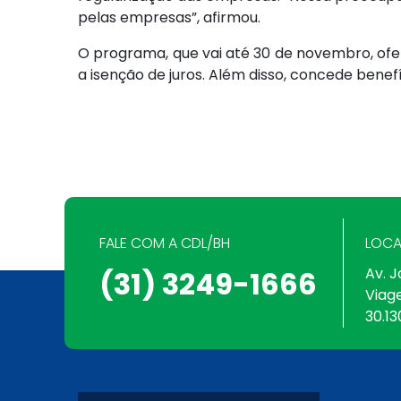
pelas empresas”, afirmou.
O programa, que vai até 30 de novembro, of
a isenção de juros. Além disso, concede bene
FALE COM A CDL/BH
LOCA
Av. J
(31) 3249-1666
Viag
30.13