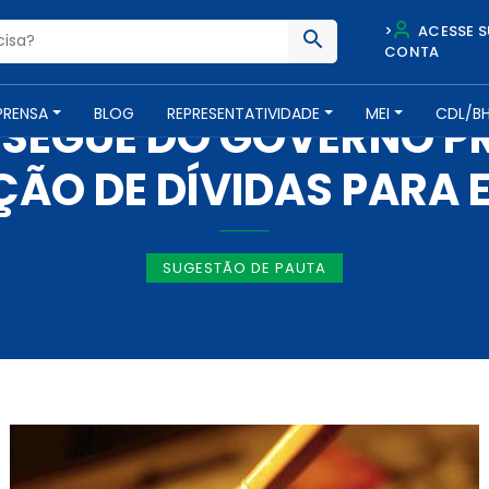
>
ACESSE S
CONTA
IMPRENSA -
26 DE AGOSTO DE 2015
PRENSA
BLOG
REPRESENTATIVIDADE
MEI
CDL/B
NSEGUE DO GOVERNO P
ÇÃO DE DÍVIDAS PARA 
SUGESTÃO DE PAUTA