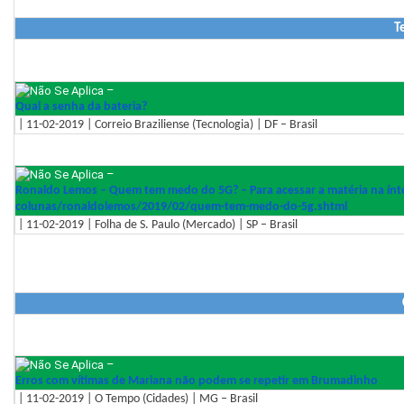
T
–
Qual a senha da bateria?
| 11-02-2019 | Correio Braziliense (Tecnologia) | DF – Brasil
–
Ronaldo Lemos – Quem tem medo do 5G? – Para acessar a matéria na ínte
colunas/ronaldolemos/2019/02/
quem-tem-medo-do-5g.shtml
| 11-02-2019 | Folha de S. Paulo (Mercado) | SP – Brasil
–
Erros com vítimas de Mariana não podem se repetir em Brumadinho
| 11-02-2019 | O Tempo (Cidades) | MG – Brasil