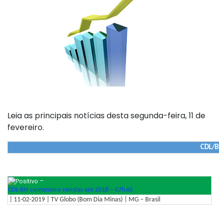
Leia as principais notícias desta segunda-feira, 11 de
fevereiro.
CDL/B
–
CDL-BH comemora vendas em 2018 – 07h40
| 11-02-2019 | TV Globo (Bom Dia Minas) | MG – Brasil