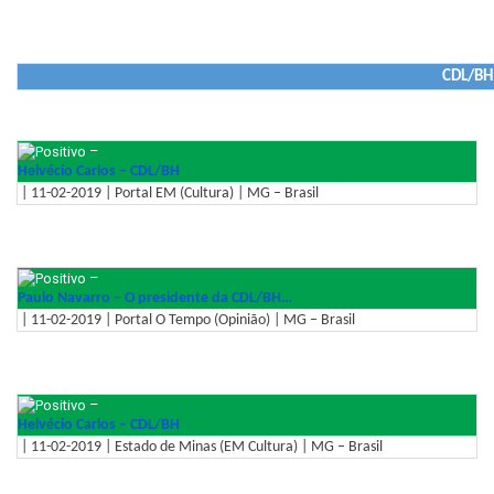
CDL/BH 
–
Helvécio Carlos – CDL/BH
| 11-02-2019 | Portal EM (Cultura) | MG – Brasil
–
Paulo Navarro – O presidente da CDL/BH…
| 11-02-2019 | Portal O Tempo (Opinião) | MG – Brasil
–
Helvécio Carlos – CDL/BH
| 11-02-2019 | Estado de Minas (EM Cultura) | MG – Brasil