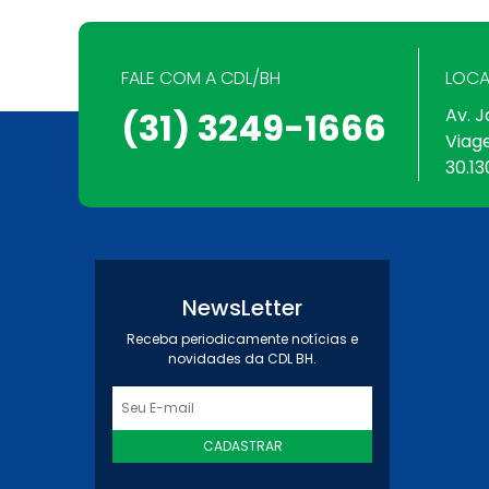
FALE COM A CDL/BH
LOCA
Av. J
(31) 3249-1666
Viag
30.13
NewsLetter
Receba periodicamente notícias e
novidades da CDL BH.
CADASTRAR