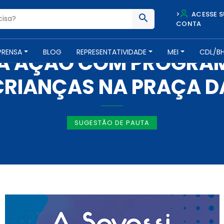
>
ACESSE S
CONTA
IMPRENSA -
6 DE OUTUBRO DE 2017
PRENSA
BLOG
REPRESENTATIVIDADE
MEI
CDL/B
LA AÇÃO COM PROGRAM
CRIANÇAS NA PRAÇA D
SUGESTÃO DE PAUTA