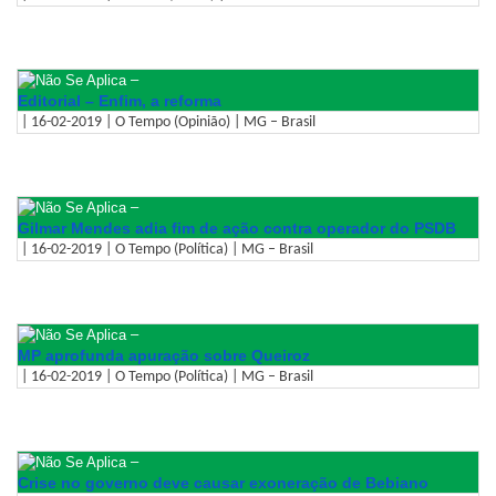
–
Editorial – Enfim, a reforma
| 16-02-2019 | O Tempo (Opinião) | MG – Brasil
–
Gilmar Mendes adia fim de ação contra operador do PSDB
| 16-02-2019 | O Tempo (Política) | MG – Brasil
–
MP aprofunda apuração sobre Queiroz
| 16-02-2019 | O Tempo (Política) | MG – Brasil
–
Crise no governo deve causar exoneração de Bebiano