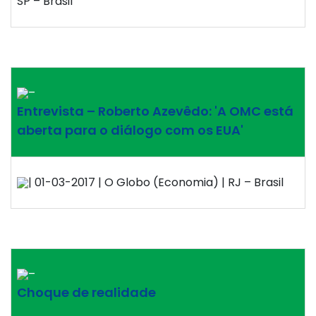
SP – Brasil
–
Entrevista – Roberto Azevêdo: 'A OMC está
aberta para o diálogo com os EUA'
| 01-03-2017 | O Globo (Economia) | RJ – Brasil
–
Choque de realidade