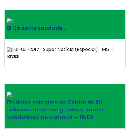
–
BH já sente saudade…
| 01-03-2017 | Super Notícia (Especial) | MG –
Brasil
–
Prédios e comércio do Centro de BH
colocam tapume e grades contra o
vandalismo no carnaval – 11h53