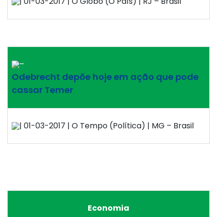
| 01-03-2017 | O Globo (O País) | RJ – Brasil
–
Odebrecht depõe hoje em ação que pode
cassar Temer
| 01-03-2017 | O Tempo (Política) | MG – Brasil
Economia