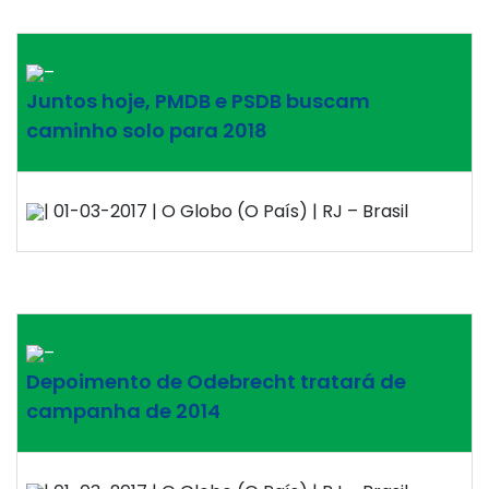
–
Juntos hoje, PMDB e PSDB buscam
caminho solo para 2018
| 01-03-2017 | O Globo (O País) | RJ – Brasil
–
Depoimento de Odebrecht tratará de
campanha de 2014