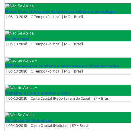
–
Mares Guia afirma que vai priorizar ciência e tecnologia
| 06-10-2018 | O Tempo (Política) | MG – Brasil
–
Na reta final
| 06-10-2018 | O Tempo (Política) | MG – Brasil
–
TSE fracassa no combate a fake news no primeiros turno
| 06-10-2018 | O Tempo (Política) | MG – Brasil
–
Trabalho e Lula X patrões e ódio
| 06-10-2018 | Carta Capital (Reportagem de Capa) | SP – Brasil
–
As cinzas da Inquisição
| 06-10-2018 | Carta Capital (Notícias) | SP – Brasil