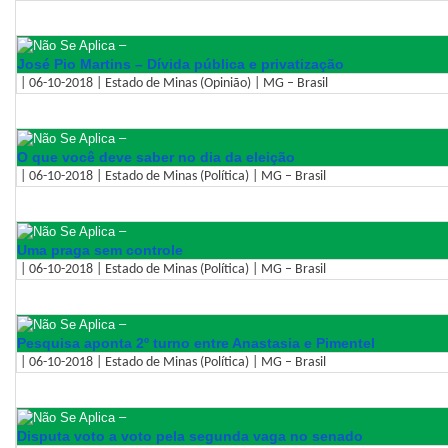
–
José Pio Martins – Dívida pública e privatização
| 06-10-2018 | Estado de Minas (Opinião) | MG – Brasil
–
O que você deve saber no dia da eleição
| 06-10-2018 | Estado de Minas (Política) | MG – Brasil
–
Uma praga sem controle
| 06-10-2018 | Estado de Minas (Política) | MG – Brasil
–
Pesquisa aponta 2º turno entre Anastasia e Pimentel
| 06-10-2018 | Estado de Minas (Política) | MG – Brasil
–
Disputa voto a voto pela segunda vaga no senado