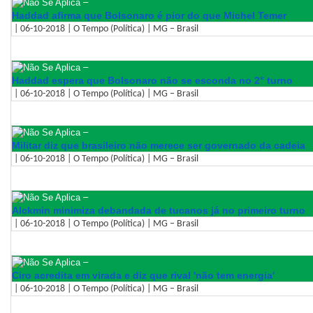
–
Haddad afirma que Bolsonaro é pior do que Michel Temer
| 06-10-2018 | O Tempo (Política) | MG – Brasil
–
Haddad espera que Bolsonaro não se esconda no 2° turno
| 06-10-2018 | O Tempo (Política) | MG – Brasil
–
Militar diz que brasileiro não merece ser governado da cadeia
| 06-10-2018 | O Tempo (Política) | MG – Brasil
–
Alckmin minimiza debandada de tucanos já no primeiro turno
| 06-10-2018 | O Tempo (Política) | MG – Brasil
–
Ciro acredita em virada e diz que rival 'não tem energia'
| 06-10-2018 | O Tempo (Política) | MG – Brasil