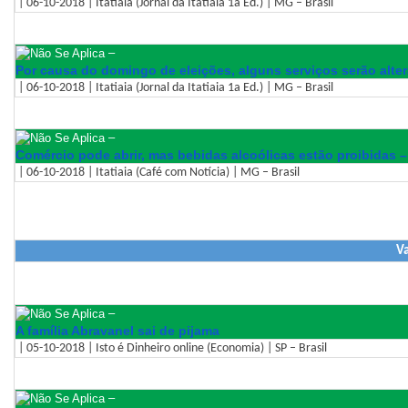
| 06-10-2018 | Itatiaia (Jornal da Itatiaia 1a Ed.) | MG – Brasil
–
Por causa do domingo de eleições, alguns serviços serão alte
| 06-10-2018 | Itatiaia (Jornal da Itatiaia 1a Ed.) | MG – Brasil
–
Comércio pode abrir, mas bebidas alcoólicas estão proibidas 
| 06-10-2018 | Itatiaia (Café com Notícia) | MG – Brasil
Va
–
A família Abravanel sai de pijama
| 05-10-2018 | Isto é Dinheiro online (Economia) | SP – Brasil
–