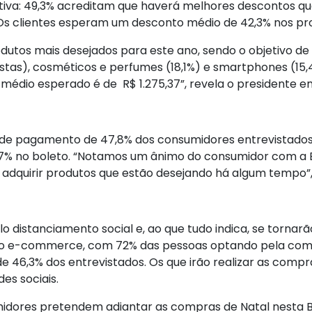
tiva: 49,3% acreditam que haverá melhores descontos que
. Os clientes esperam um desconto médio de 42,3% nos pr
dutos mais desejados para este ano, sendo o objetivo d
stas), cosméticos e perfumes (18,1%) e smartphones (15,
 médio esperado é de R$ 1.275,37”, revela o presidente e
 de pagamento de 47,8% dos consumidores entrevistados;
e 2,7% no boleto. “Notamos um ânimo do consumidor com a
dquirir produtos que estão desejando há algum tempo”, 
o distanciamento social e, ao que tudo indica, se torna
lo e-commerce, com 72% das pessoas optando pela compra
 46,3% dos entrevistados. Os que irão realizar as compr
des sociais.
umidores pretendem adiantar as compras de Natal nesta