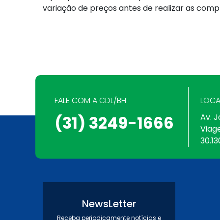
variação de preços antes de realizar as comp
FALE COM A CDL/BH
LOCA
Av. J
(31) 3249-1666
Viag
30.13
NewsLetter
Receba periodicamente notícias e