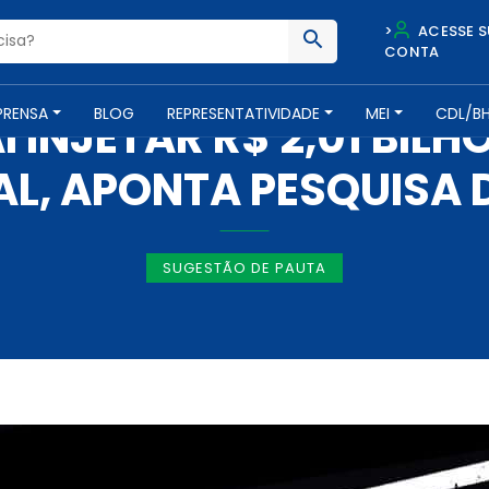
>
ACESSE S
CONTA
IMPRENSA -
5 DE NOVEMBRO DE 2020
PRENSA
BLOG
REPRESENTATIVIDADE
MEI
CDL/B
I INJETAR R$ 2,01 BIL
AL, APONTA PESQUISA 
SUGESTÃO DE PAUTA