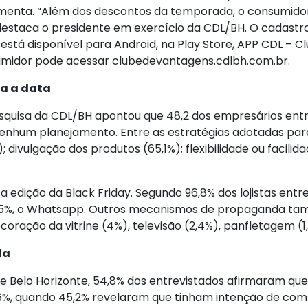
amenta. “Além dos descontos da temporada, o consumidor
 destaca o presidente em exercício da CDL/BH. O cadastr
está disponível para Android, na Play Store, APP CDL – 
sumidor pode acessar clubedevantagens.cdlbh.com.br.
ra a data
 pesquisa da CDL/BH apontou que 48,2 dos empresários en
 nenhum planejamento. Entre as estratégias adotadas pa
; divulgação dos produtos (65,1%); flexibilidade ou faci
 edição da Black Friday. Segundo 96,8% dos lojistas entre
 9,5%, o Whatsapp. Outros mecanismos de propaganda tam
coração da vitrine (4%), televisão (2,4%), panfletagem (1
la
e Belo Horizonte, 54,8% dos entrevistados afirmaram qu
%, quando 45,2% revelaram que tinham intenção de com