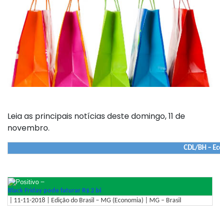
Leia as principais notícias deste domingo, 11 de
novembro.
CDL/BH – E
–
Black Friday pode faturar R$ 2 bi
| 11-11-2018 | Edição do Brasil – MG (Economia) | MG – Brasil