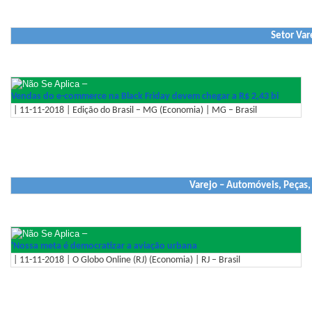
Setor Var
–
Vendas do e-commerce na Black Friday devem chegar a R$ 2,43 bi
| 11-11-2018 | Edição do Brasil – MG (Economia) | MG – Brasil
Varejo – Automóveis, Peças,
–
'Nossa meta é democratizar a aviação urbana
| 11-11-2018 | O Globo Online (RJ) (Economia) | RJ – Brasil