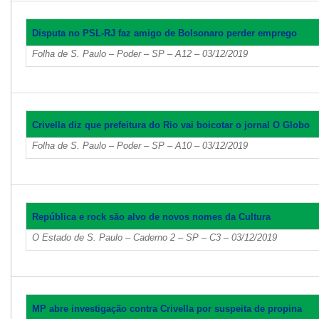
Disputa no PSL-RJ faz amigo de Bolsonaro perder emprego
Folha de S. Paulo – Poder – SP – A12 – 03/12/2019
Crivella diz que prefeitura do Rio vai boicotar o jornal O Globo
Folha de S. Paulo – Poder – SP – A10 – 03/12/2019
República e rock são alvo de novos nomes da Cultura
O Estado de S. Paulo – Caderno 2 – SP – C3 – 03/12/2019
MP abre investigação contra Crivella por suspeita de propina