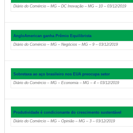
Diário do Comércio – MG – DC Inovação – MG – 10 – 03/12/2019
AngloAmerican ganha Prêmio Equilibrista
Diário do Comércio – MG – Negócios – MG – 9 – 03/12/2019
Sobretaxa ao aço brasileiro nos EUA preocupa setor
Diário do Comércio – MG – Economia – MG – 4 – 03/12/2019
Produtividade é condicionante do crescimento sustentável
Diário do Comércio – MG – Opinião – MG – 3 – 03/12/2019