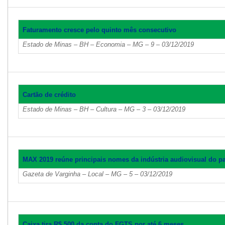
Faturamento cresce pelo quinto mês consecutivo
Estado de Minas – BH – Economia – MG – 9 – 03/12/2019
Cartão de crédito
Estado de Minas – BH – Cultura – MG – 3 – 03/12/2019
MAX 2019 reúne principais nomes da indústria audiovisual do pa
Gazeta de Varginha – Local – MG – 5 – 03/12/2019
Caixa tira R$ 500 da conta do FGTS por até 6 meses