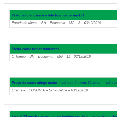
Prato feito encarece e bife fica menor em BH
Estado de Minas – BH – Economia – MG – 8 – 03/12/2019
Efeito carne nos restaurantes
O Tempo – BH – Economia – MG – 11 – 03/12/2019
Preço da carne atinge maior nível dos últimos 30 anos — até q
Exame – ECONOMIA – SP – Online – 03/12/2019
Fisa 2019 mostra as principais tendências de alimentação no Bra