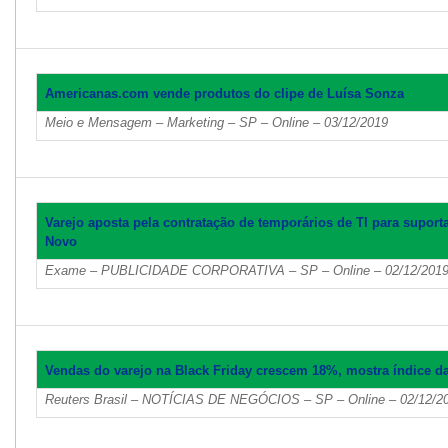
Americanas.com vende produtos do clipe de Luísa Sonza
Meio e Mensagem – Marketing – SP – Online – 03/12/2019
Varejo aposta pela contratação de temporários de TI para suport
Novo
Exame – PUBLICIDADE CORPORATIVA – SP – Online – 02/12/201
Vendas do varejo na Black Friday crescem 18%, mostra índice da
Reuters Brasil – NOTÍCIAS DE NEGÓCIOS – SP – Online – 02/12/2