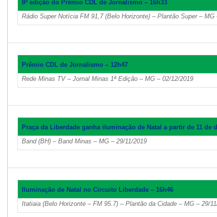
8ª edição do Prêmio CDL de Jornalismo – 16h33
Rádio Super Notícia FM 91,7 (Belo Horizonte) – Plantão Super – MG
Prêmio CDL de Jornalismo – 12h47
Rede Minas TV – Jornal Minas 1ª Edição – MG – 02/12/2019
Praça da Liberdade ganha iluminação de Natal a partir de 11 de
Band (BH) – Band Minas – MG – 29/11/2019
Iluminação de Natal no Circuito Liberdade – 16h46
Itatiaia (Belo Horizonte – FM 95.7) – Plantão da Cidade – MG – 29/1