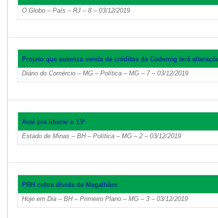
O Globo – País – RJ – 8 – 03/12/2019
Projeto que autoriza venda de créditos da Codemig terá alteraçõ
Diário do Comércio – MG – Política – MG – 7 – 03/12/2019
Aval pra liberar o 13º
Estado de Minas – BH – Política – MG – 2 – 03/12/2019
PBH cobra dívida de Magalhães
Hoje em Dia – BH – Primeiro Plano – MG – 3 – 03/12/2019