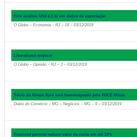
Erro ocultou US$ 6,5 bi em dados de exportação
O Globo – Economia – RJ – 18 – 03/12/2019
Liberalismo tropical
O Globo – Opinião – RJ – 3 – 03/12/2019
Sócio do Grupo Ápia será homenageado pela ADCE Minas
Diário do Comércio – MG – Negócios – MG – 9 – 03/12/2019
Enercred permite reduzir valor da conta em até 10%