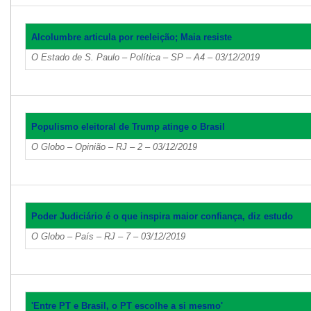
Alcolumbre articula por reeleição; Maia resiste
O Estado de S. Paulo – Política – SP – A4 – 03/12/2019
Populismo eleitoral de Trump atinge o Brasil
O Globo – Opinião – RJ – 2 – 03/12/2019
Poder Judiciário é o que inspira maior confiança, diz estudo
O Globo – País – RJ – 7 – 03/12/2019
'Entre PT e Brasil, o PT escolhe a si mesmo'