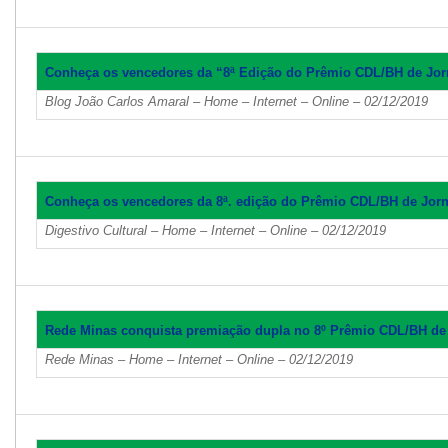
Conheça os vencedores da “8ª Edição do Prêmio CDL/BH de Jo
Blog João Carlos Amaral – Home – Internet – Online – 02/12/2019
Conheça os vencedores da 8ª. edição do Prêmio CDL/BH de Jor
Digestivo Cultural – Home – Internet – Online – 02/12/2019
Rede Minas conquista premiação dupla no 8º Prêmio CDL/BH de
Rede Minas – Home – Internet – Online – 02/12/2019