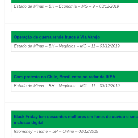
Estado de Minas – BH – Economia – MG – 9 – 03/12/2019
Operação de guerra rende frutos à Via Varejo
Estado de Minas – BH – Negócios – MG – 11 – 03/12/2019
Com protesto no Chile, Brasil entra no radar da IKEA
Estado de Minas – BH – Negócios – MG – 11 – 03/12/2019
Black Friday tem descontos melhores em fones de ouvido e sma
inclusão digital
Infomoney – Home – SP – Online – 02/12/2019