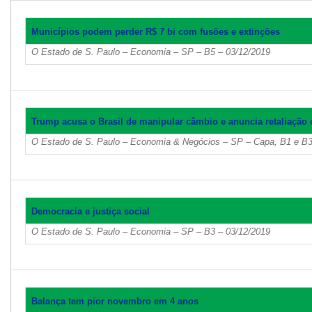
Municípios podem perder R$ 7 bi com fusões e extinções
O Estado de S. Paulo – Economia – SP – B5 – 03/12/2019
Trump acusa o Brasil de manipular câmbio e anuncia retaliação 
O Estado de S. Paulo – Economia & Negócios – SP – Capa, B1 e B3
Democracia e justiça social
O Estado de S. Paulo – Economia – SP – B3 – 03/12/2019
Balança tem pior novembro em 4 anos