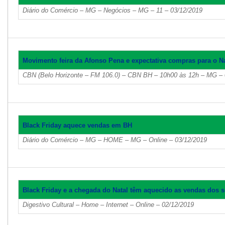
Diário do Comércio – MG – Negócios – MG – 11 – 03/12/2019
Movimento feira da Afonso Pena e expectativa compras para o Na
CBN (Belo Horizonte – FM 106.0) – CBN BH – 10h00 às 12h – MG – 
Black Friday aquece vendas em BH
Diário do Comércio – MG – HOME – MG – Online – 03/12/2019
Black Friday e a chegada do Natal têm aquecido as vendas dos s
Digestivo Cultural – Home – Internet – Online – 02/12/2019