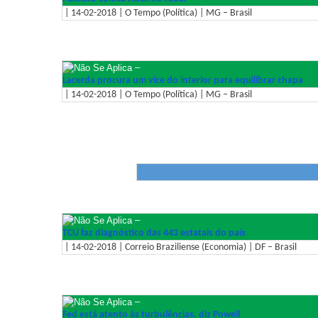
| 14-02-2018 | O Tempo (Política) | MG – Brasil
–
Lacerda procura um vice do interior para equilibrar chapa
| 14-02-2018 | O Tempo (Política) | MG – Brasil
–
TCU faz diagnóstico das 443 estatais do país
| 14-02-2018 | Correio Braziliense (Economia) | DF – Brasil
–
Fed está atento às turbulências, diz Powell