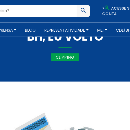
>
ACESSE S
CONTA
IMPRENSA -
14 DE FEVEREIRO DE 2018
PRENSA
BLOG
REPRESENTATIVIDADE
MEI
CDL/B
BH, EU VOLTO
CLIPPING