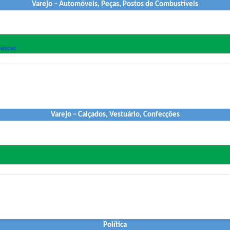
Varejo – Automóveis, Peças, Postos de Combustíveis
rescer
Varejo – Calçados, Vestuário, Confecções
Política