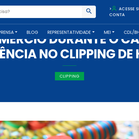
>
ACESSE S
CONTA
IMPRENSA -
12 DE MARÇO DE 2020
PRENSA
BLOG
REPRESENTATIVIDADE
MEI
CDL/B
MÉRCIO DURANTE O CA
ÊNCIA NO CLIPPING DE
CLIPPING