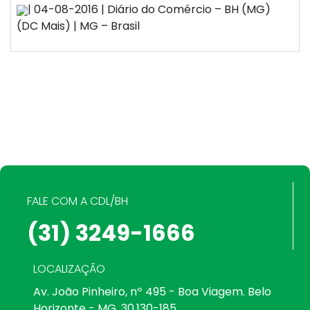
| 04-08-2016 | Diário do Comércio – BH (MG)
(DC Mais) | MG – Brasil
FALE COM A CDL/BH
(31) 3249-1666
LOCALIZAÇÃO
Av. João Pinheiro, nº 495 - Boa Viagem. Belo
Horizonte - MG. 30.130-185