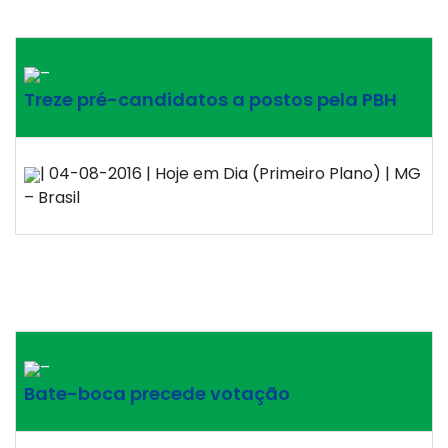
–
Treze pré-candidatos a postos pela PBH
| 04-08-2016 | Hoje em Dia (Primeiro Plano) | MG
– Brasil
–
Bate-boca precede votação