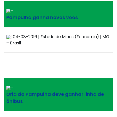
–
Pampulha ganha novos voos
| 04-08-2016 | Estado de Minas (Economia) | MG
– Brasil
–
Orla da Pampulha deve ganhar linha de
ônibus