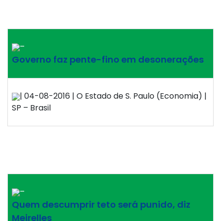
–
Governo faz pente-fino em desonerações
| 04-08-2016 | O Estado de S. Paulo (Economia) |
SP – Brasil
–
Quem descumprir teto será punido, diz
Meirelles