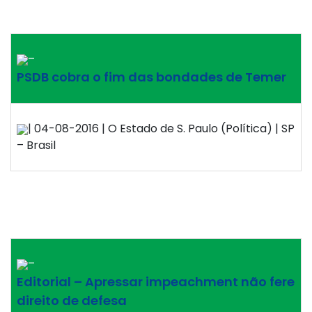
–
PSDB cobra o fim das bondades de Temer
| 04-08-2016 | O Estado de S. Paulo (Política) | SP
– Brasil
–
Editorial – Apressar impeachment não fere
direito de defesa