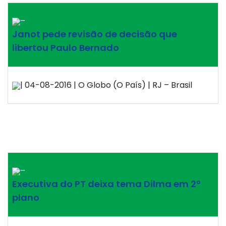
–
Janot pede revisão de decisão que
libertou Paulo Bernado
| 04-08-2016 | O Globo (O País) | RJ – Brasil
–
Executiva do PT deixa tema Dilma em 2º
plano