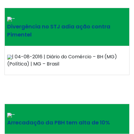
–
Divergência no STJ adia ação contra
Pimentel
| 04-08-2016 | Diário do Comércio – BH (MG)
(Política) | MG – Brasil
–
Arrecadação da PBH tem alta de 10%