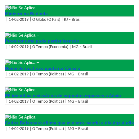
–
Ministro na Berlinda
| 14-02-2019 | O Globo (O País) | RJ – Brasil
–
Produtor rural pode perder isenção
| 14-02-2019 | O Tempo (Economia) | MG – Brasil
–
Nome de rua trava pauta na Câmara
| 14-02-2019 | O Tempo (Política) | MG – Brasil
–
PF identifica emissários de supostos repasses a Aécio
| 14-02-2019 | O Tempo (Política) | MG – Brasil
–
Carlos Bolsonaro afirma que ministro mentiu e divulga áudio
| 14-02-2019 | O Tempo (Política) | MG – Brasil