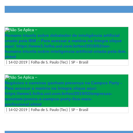
–
Humano triunfa sobre debatedor de inteligência artificial
criado pela IBM – Para acessar a matéria na íntegra clique
aqui: https://www1.folha.uol.com.br/
tec/2019/02/ser-
humano-
triunfa-sobre-inteligencia-
artificial-criada-pela-ibm.
shtml
| 14-02-2019 | Folha de S. Paulo (Tec) | SP – Brasil
–
Negócios e carreiras ganham presença na Campus Party -
Para acessar a matéria na íntegra clique aqui:
https://www1.folha.uol.com.br/
tec/2019/02/empresas-
recrutam-
jovens-e-campus-party-fica-
mais-
profissional.shtml
| 14-02-2019 | Folha de S. Paulo (Tec) | SP – Brasil