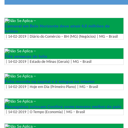
–
Carnaval em Belo Horizonte deve atrair 4,6 milhões de
foliões
| 14-02-2019 | Diário do Comércio – BH (MG) (Negócios) | MG – Brasil
–
Três semanas de folia
| 14-02-2019 | Estado de Minas (Gerais) | MG – Brasil
–
Folia recorde na capital e à míngua no interior
| 14-02-2019 | Hoje em Dia (Primeiro Plano) | MG – Brasil
–
Passageiros colocam Confins como terceiro melhor do país
| 14-02-2019 | O Tempo (Economia) | MG – Brasil
–