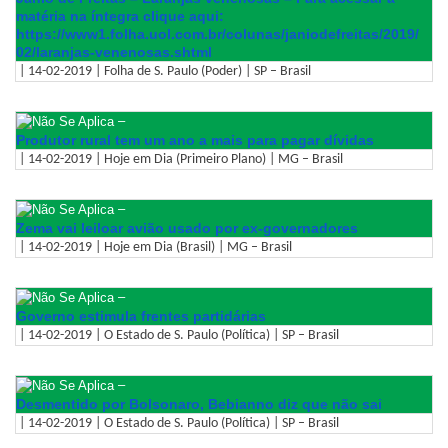
matéria na íntegra clique aqui:
https://www1.folha.uol.com.br/
colunas/janiodefreitas/2019/
02/laranjas-venenosas.shtml
| 14-02-2019 | Folha de S. Paulo (Poder) | SP – Brasil
–
Produtor rural tem um ano a mais para pagar dívidas
| 14-02-2019 | Hoje em Dia (Primeiro Plano) | MG – Brasil
–
Zema vai leiloar avião usado por ex-governadores
| 14-02-2019 | Hoje em Dia (Brasil) | MG – Brasil
–
Governo estimula frentes partidárias
| 14-02-2019 | O Estado de S. Paulo (Política) | SP – Brasil
–
Desmentido por Bolsonaro, Bebianno diz que não sai
| 14-02-2019 | O Estado de S. Paulo (Política) | SP – Brasil