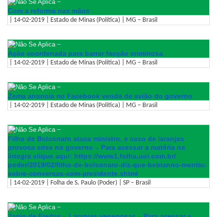
–
Com a reforma nas mãos
| 14-02-2019 | Estado de Minas (Política) | MG – Brasil
–
Ação coordenada para barrar facção criminosa
| 14-02-2019 | Estado de Minas (Política) | MG – Brasil
–
Zema anuncia no Facebook venda de avião do governo
| 14-02-2019 | Estado de Minas (Política) | MG – Brasil
–
Filho de Bolsonaro ataca ministro, e caso de laranjas
provoca crise no governo – Para acessar a matéria na
íntegra clique aqui: https://www1.folha.uol.com.br/
poder/2019/02/filho-de-
bolsonaro-diz-que-bebianno-
mentiu-
sobre-conversas-com-
presidente.shtml
| 14-02-2019 | Folha de S. Paulo (Poder) | SP – Brasil
–
Janio de Freitas – Laranjas venenosas – Para acessar a