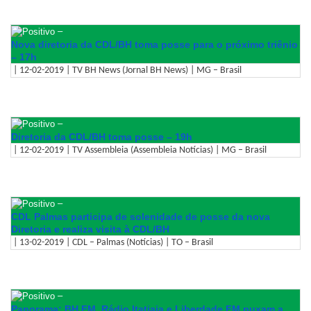
–
Nova diretoria da CDL/BH toma posse para o próximo triênio
– 17h
| 12-02-2019 | TV BH News (Jornal BH News) | MG – Brasil
–
Diretoria da CDL/BH toma posse – 19h
| 12-02-2019 | TV Assembleia (Assembleia Notícias) | MG – Brasil
–
CDL Palmas participa de solenidade de posse da nova
Diretoria e realiza visita à CDL/BH
| 13-02-2019 | CDL – Palmas (Notícias) | TO – Brasil
–
Panorama: BH FM, Rádio Itatiaia e Liberdade FM puxam a