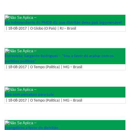
–
Ala independente do PMDB diz que distritão deixa país ingovernável
| 18-08-2017 | O Globo (O País) | RJ – Brasil
–
Entrevista: Sargento Rodrigues – "Sou a favor de acabar com os
partidos políticos"
| 18-08-2017 | O Tempo (Política) | MG – Brasil
–
Giro com percalços para Lula
| 18-08-2017 | O Tempo (Política) | MG – Brasil
–
Evangélicos a favor do distritão