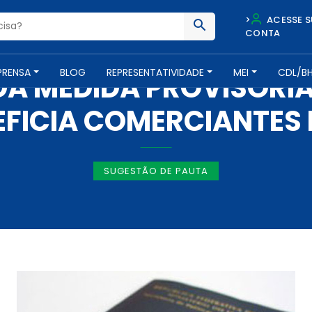
>
ACESSE S
CONTA
IMPRENSA -
14 DE AGOSTO DE 2019
PRENSA
BLOG
REPRESENTATIVIDADE
MEI
CDL/B
 MEDIDA PROVISÓRIA
FICIA COMERCIANTES
SUGESTÃO DE PAUTA