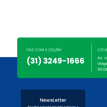
FALE COM A CDL/BH
LOCA
Av. J
(31) 3249-1666
Viag
30.13
NewsLetter
Receba periodicamente notícias e