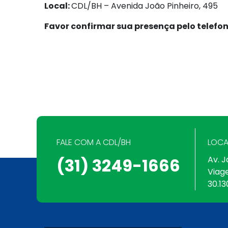
Local:
CDL/BH – Avenida João Pinheiro, 495
Favor confirmar sua presença pelo telefo
FALE COM A CDL/BH
LOCA
Av. J
(31) 3249-1666
Viag
30.13