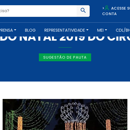
>
ACESSE S
CONTA
IMPRENSA -
28 DE NOVEMBRO DE 2019
PRENSA
BLOG
REPRESENTATIVIDADE
MEI
CDL/B
O NATAL 2019 DO CIR
SUGESTÃO DE PAUTA