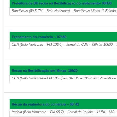
Prefeitura de BH recua na flexibilização do isolamento- 08H38
BandNews (89.5 FM – Belo Horizonte) – BandNews Minas 1ª Edição
Fechamento do comércio – 07h50
CBN (Belo Horizonte – FM 106.0) – Jornal da CBN – 06h às 10h00 –
Recuo na flexibilização em Minas- 10h20
CBN (Belo Horizonte – FM 106.0) – CBN BH – 10h00 às 12h – MG – 
Recuo da reabertura do comércio – 06h42
Itatiaia (Belo Horizonte – FM 95.7) – Jornal da Itatiaia – 1ª Ed – MG 