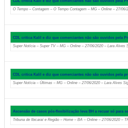
CDL critica Kalil e diz que comerciantes não são ouvidos pela Pr
O Tempo – Contagem – O Tempo Contagem – MG – Online – 27/06/2
CDL critica Kalil e diz que comerciantes não são ouvidos pela Pr
Super Notícia – Super TV – MG – Online – 27/06/2020 – Lara Alves 
CDL critica Kalil e diz que comerciantes não são ouvidos pela pr
Super Notícia – Últimas – MG – Online – 27/06/2020 – Lara Alves S
Ascensão de casos pós-flexibilização leva BH a recuar só para s
Tribuna de Ibicaraí e Região – Home – BA – Online – 27/06/2020 