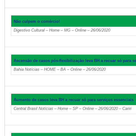
Não culpem o comércio!
Digestivo Cultural – Home – MG – Online – 26/06/2020
Ascensão de casos pós-flexibilização leva BH a recuar só para s
Bahia Notícias – HOME – BA – Online – 26/06/2020
Aumento de casos leva BH a recuar só para serviços essenciais
Central Brasil Notícias – Home – SP – Online – 26/06/2020 – Cariri