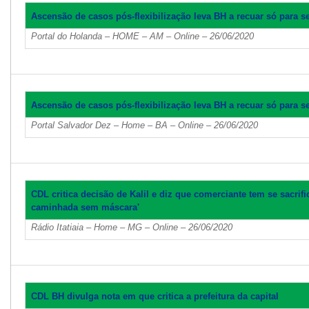
Ascensão de casos pós-flexibilização leva BH a recuar só para s
Portal do Holanda – HOME – AM – Online – 26/06/2020
Ascensão de casos pós-flexibilização leva BH a recuar só para s
Portal Salvador Dez – Home – BA – Online – 26/06/2020
CDL critica decisão de Kalil e diz que comerciante tem se sacri
caminhada sem máscara'
Rádio Itatiaia – Home – MG – Online – 26/06/2020
CDL BH divulga nota em que critica a prefeitura da capital