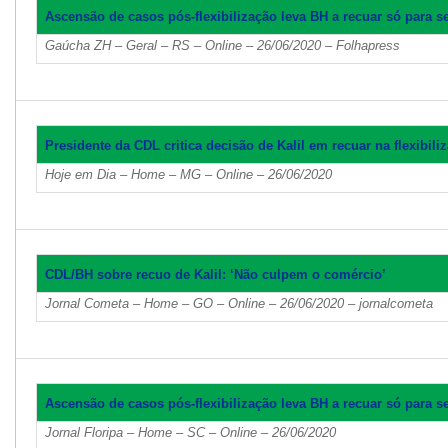
Ascensão de casos pós-flexibilização leva BH a recuar só para s
Gaúcha ZH – Geral – RS – Online – 26/06/2020 – Folhapress
Presidente da CDL critica decisão de Kalil em recuar na flexibil
Hoje em Dia – Home – MG – Online – 26/06/2020
CDL/BH sobre recuo de Kalil: ‘Não culpem o comércio’
Jornal Cometa – Home – GO – Online – 26/06/2020 – jornalcometa
Ascensão de casos pós-flexibilização leva BH a recuar só para s
Jornal Floripa – Home – SC – Online – 26/06/2020