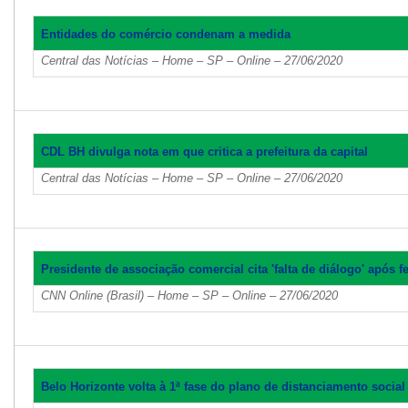
Entidades do comércio condenam a medida
Central das Notícias – Home – SP – Online – 27/06/2020
CDL BH divulga nota em que critica a prefeitura da capital
Central das Notícias – Home – SP – Online – 27/06/2020
Presidente de associação comercial cita 'falta de diálogo' após
CNN Online (Brasil) – Home – SP – Online – 27/06/2020
Belo Horizonte volta à 1ª fase do plano de distanciamento social