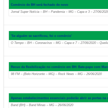
Comércio de BH será fechado de novo
Jornal Super Notícia – BH – Pandemia – MG – Capa e 3 – 27/06/202
'Se alguém se sacrificou, foi o comércio'
O Tempo – BH – Coronavírus – MG – Capa e 7 – 27/06/2020 – Queila
Recuo da flexibilização no comércio em BH: Bate-papo com Marc
98 FM – (Belo Horizonte – MG) – Rock News – MG – 26/06/2020
Apenas estabelecimentos essenciais poderão abrir as portas na ca
Band (BH) – Band Minas – MG – 26/06/2020