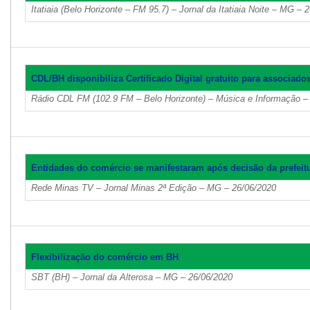
Itatiaia (Belo Horizonte – FM 95.7) – Jornal da Itatiaia Noite – MG – 
CDL/BH disponibiliza Certificado Digital gratuito para associado
Rádio CDL FM (102.9 FM – Belo Horizonte) – Música e Informação 
Entidades do comércio se manifestaram após decisão da prefeit
Rede Minas TV – Jornal Minas 2ª Edição – MG – 26/06/2020
Flexibilização do comércio em BH
SBT (BH) – Jornal da Alterosa – MG – 26/06/2020