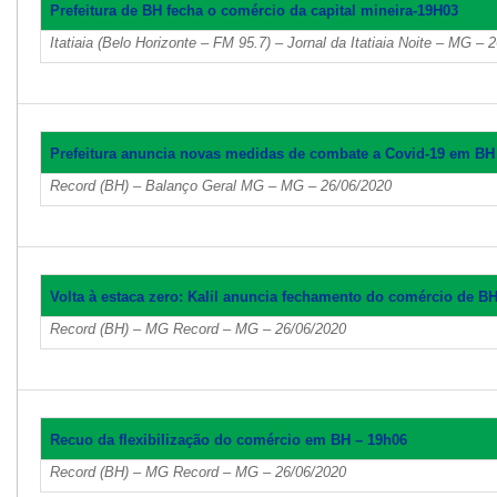
Prefeitura de BH fecha o comércio da capital mineira-19H03
Itatiaia (Belo Horizonte – FM 95.7) – Jornal da Itatiaia Noite – MG – 
Prefeitura anuncia novas medidas de combate a Covid-19 em BH
Record (BH) – Balanço Geral MG – MG – 26/06/2020
Volta à estaca zero: Kalil anuncia fechamento do comércio de B
Record (BH) – MG Record – MG – 26/06/2020
Recuo da flexibilização do comércio em BH – 19h06
Record (BH) – MG Record – MG – 26/06/2020