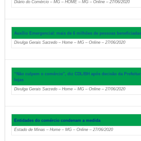
Diário do Comércio – MG – HOME – MG – Online – 27/06/2020
A
uxílio Emergencial: mais de 6 milhões de pessoas beneficiada
Divulga Gerais Sarzedo – Home – MG – Online – 27/06/2020
“N
ão culpem o comércio", diz CDL/BH após decisão da Prefeitur
lojas
Divulga Gerais Sarzedo – Home – MG – Online – 27/06/2020
Entidades do comércio condenam a medida
Estado de Minas – Home – MG – Online – 27/06/2020