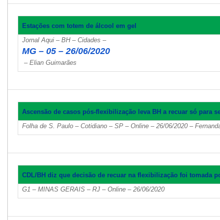
Estações com totem de álcool em gel
Jornal Aqui – BH – Cidades –
MG – 05 – 26/06/2020
– Elian Guimarães
Ascensão de casos pós-flexibilização leva BH a recuar só para s
Folha de S. Paulo – Cotidiano – SP – Online – 26/06/2020 – Fernand
CDL/BH diz que decisão de recuar na flexibilização foi tomada p
G1 – MINAS GERAIS – RJ – Online – 26/06/2020