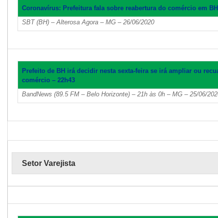
Coronavírus: Prefeitura fala sobre reabertura do comércio em B
SBT (BH) – Alterosa Agora – MG – 26/06/2020
Prefeito de BH irá decidir nesta sexta-feira se irá ampliar ou rec
comércio – 22h43
BandNews (89.5 FM – Belo Horizonte) – 21h às 0h – MG – 25/06/202
Setor Varejista