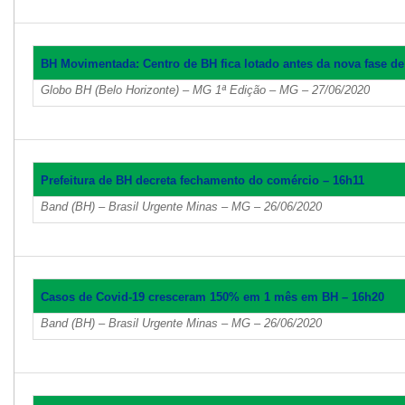
BH Movimentada: Centro de BH fica lotado antes da nova fase d
Globo BH (Belo Horizonte) – MG 1ª Edição – MG – 27/06/2020
Prefeitura de BH decreta fechamento do comércio – 16h11
Band (BH) – Brasil Urgente Minas – MG – 26/06/2020
Casos de Covid-19 cresceram 150% em 1 mês em BH – 16h20
Band (BH) – Brasil Urgente Minas – MG – 26/06/2020