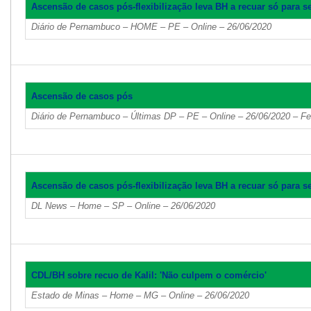
Ascensão de casos pós-flexibilização leva BH a recuar só para s
Diário de Pernambuco – HOME – PE – Online – 26/06/2020
Ascensão de casos pós
Diário de Pernambuco – Últimas DP – PE – Online – 26/06/2020 – F
Ascensão de casos pós-flexibilização leva BH a recuar só para s
DL News – Home – SP – Online – 26/06/2020
CDL/BH sobre recuo de Kalil: 'Não culpem o comércio'
Estado de Minas – Home – MG – Online – 26/06/2020