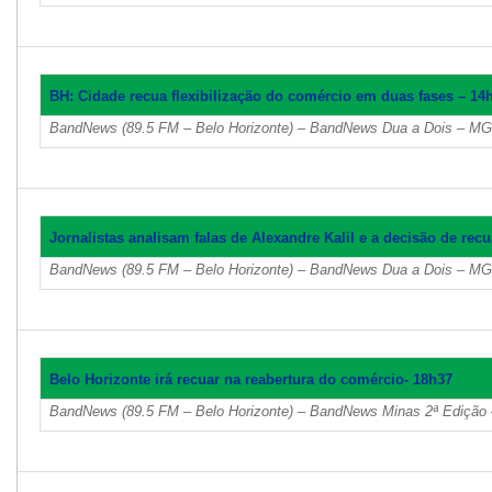
BH: Cidade recua flexibilização do comércio em duas fases – 14
BandNews (89.5 FM – Belo Horizonte) – BandNews Dua a Dois – MG
Jornalistas analisam falas de Alexandre Kalil e a decisão de rec
BandNews (89.5 FM – Belo Horizonte) – BandNews Dua a Dois – MG
Belo Horizonte irá recuar na reabertura do comércio- 18h37
BandNews (89.5 FM – Belo Horizonte) – BandNews Minas 2ª Edição