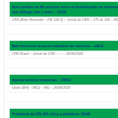
Após prefeito de BH anunciar recuo na flexibilização do isolame
sem diálogo com o setor – 17h30
CBN (Belo Horizonte – FM 106.0) – Jornal da CBN – 17h às 20h – M
Belo Horizonte recua na reabertura do comércio – 10h11
CNN Brasil – Jornal da CNN – — – 26/06/2020
Apenas serviços essenciais – 19H12
Globo (BH) – MG2 – MG – 26/06/2020
Presidente da CDL-BH critica a prefeitura- 19h08