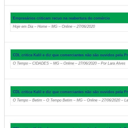
Empresários criticam recuo na reabertura do comércio
Hoje em Dia – Home – MG – Online – 27/06/2020
CDL critica Kalil e diz que comerciantes não são ouvidos pela Pr
O Tempo – CIDADES – MG – Online – 27/06/2020 – Por Lara Alves
CDL critica Kalil e diz que comerciantes não são ouvidos pela Pr
O Tempo – Betim – O Tempo Betim – MG – Online – 27/06/2020 – La