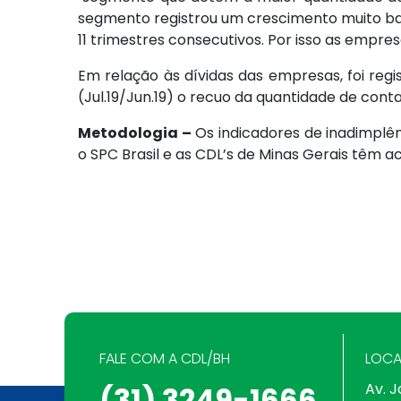
segmento registrou um crescimento muito bai
11 trimestres consecutivos. Por isso as empr
Em relação às dívidas das empresas, foi reg
(Jul.19/Jun.19) o recuo da quantidade de conta
Metodologia –
Os indicadores de inadimplê
o SPC Brasil e as CDL’s de Minas Gerais têm a
FALE COM A CDL/BH
LOCA
Av. J
(31) 3249-1666