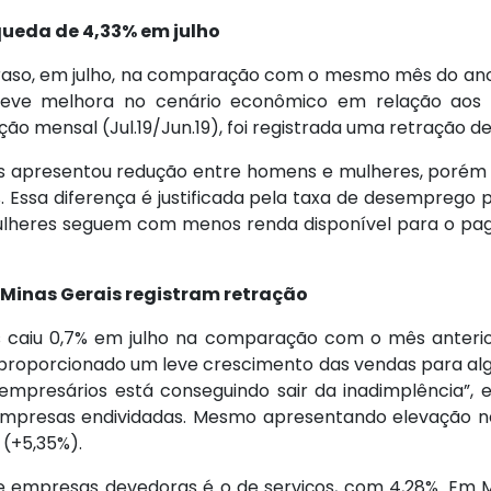
queda de 4,33% em julho
raso, em julho, na comparação com o mesmo mês do ano
 leve melhora no cenário econômico em relação aos 
o mensal (Jul.19/Jun.19), foi registrada uma retração de 
as apresentou redução entre homens e mulheres, porém a
%. Essa diferença é justificada pela taxa de desempreg
ulheres seguem com menos renda disponível para o pag
 Minas Gerais registram retração
s caiu 0,7% em julho na comparação com o mês anter
m proporcionado um leve crescimento das vendas para al
mpresários está conseguindo sair da inadimplência”, es
mpresas endividadas. Mesmo apresentando elevação n
(+5,35%).
empresas devedoras é o de serviços, com 4,28%. Em Mi