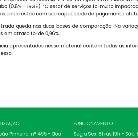
xo (0,8% – IBGE). “O setor de serviços foi muito impact
esas ainda estão com sua capacidade de pagamento afetada
istrada queda nas duas bases de comparação. Na variaçã
s em atraso foi de 0,96%.
ncia apresentados nesse material contêm todas as infor
cesso.
LIZAÇÃO
FUNCIONAMENTO
oão Pinheiro, nº 495 - Boa
Seg a Sex: 8h às 19h - Sáb: