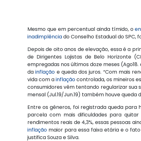
Mesmo que em percentual ainda tímido, o
en
inadimplência
do Conselho Estadual do SPC, f
Depois de oito anos de elevação, essa é a pr
de Dirigentes Lojistas de Belo Horizonte 
empregadas nos últimos doze meses (Ago18. a
da
inflação
e queda dos juros. “Com mais ren
vida com a
inflação
controlada, os mineiros 
consumidores vêm tentando regularizar sua si
mensal (Jul.19/Jun.19) também houve queda d
Entre os gêneros, foi registrada queda para
parcela com mais dificuldades para quit
rendimentos reais de 4,3%, essas pessoas ain
inflação
maior para essa faixa etária e o fat
justifica Souza e Silva.