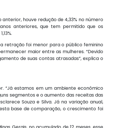
 anterior, houve redução de 4,33% no número
anos anteriores, que tem permitido que os
1,13%.
 retração foi menor para o público feminino
o permanecer maior entre as mulheres. “Devido
amento de suas contas atrasadas”, explica o
ior. “Já estamos em um ambiente econômico
guns segmentos e o aumento das receitas das
clarece Souza e Silva. Já na variação anual,
esta base de comparação, o crescimento foi
nas Gerais, no acumulado de 12 meses, esse