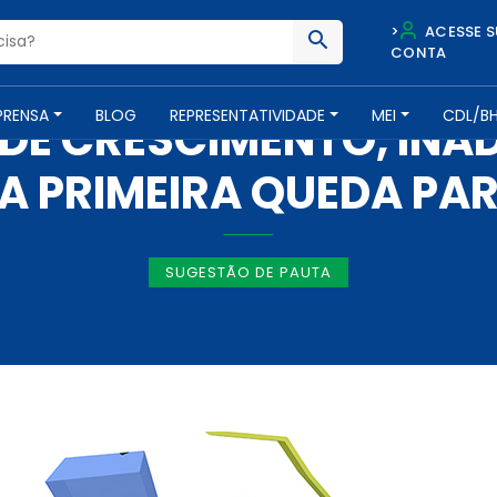
>
ACESSE S
CONTA
IMPRENSA -
26 DE AGOSTO DE 2019
PRENSA
BLOG
REPRESENTATIVIDADE
MEI
CDL/B
DE CRESCIMENTO, INA
 A PRIMEIRA QUEDA PAR
SUGESTÃO DE PAUTA