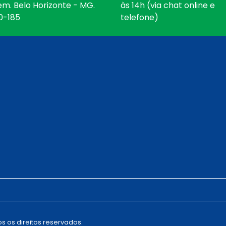
em. Belo Horizonte - MG.
às 14h (via chat online e
0-185
telefone)
s os direitos reservados.